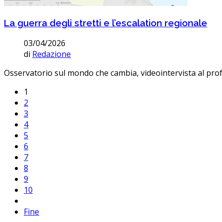
La guerra degli stretti e l’escalation regionale
03/04/2026
di
Redazione
Osservatorio sul mondo che cambia, videointervista al pro
1
2
3
4
5
6
7
8
9
10
Fine