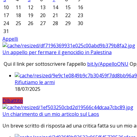
10
11
12
13
14
15
16
17
18
19
20
21
22
23
24
25
26
27
28
29
30
31
Appelli
Un appello per fermare il genocidio in Palestina
Qui il link per sottoscrivere l’appello
bit.ly/AppelloONU
Opp
Rifiutiamo le armi
18/07/2025
Dibattito
Un chiarimento di un mio articolo sul Laos
Un breve scritto di risposta ad una critica fatta su un mio a