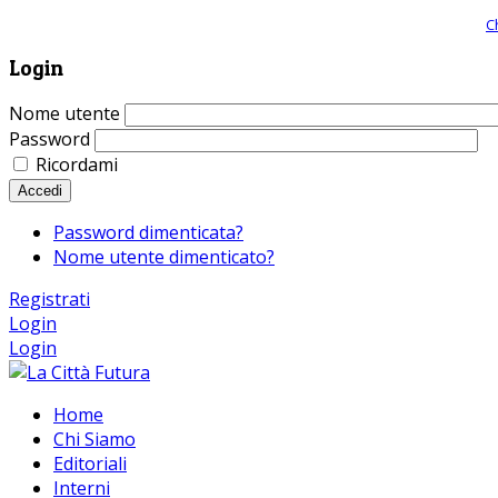
Giornale comunista online, libera informazione ed approfondimento |
C
Login
Nome utente
Password
Ricordami
Accedi
Password dimenticata?
Nome utente dimenticato?
Registrati
Login
Login
Home
Chi Siamo
Editoriali
Interni