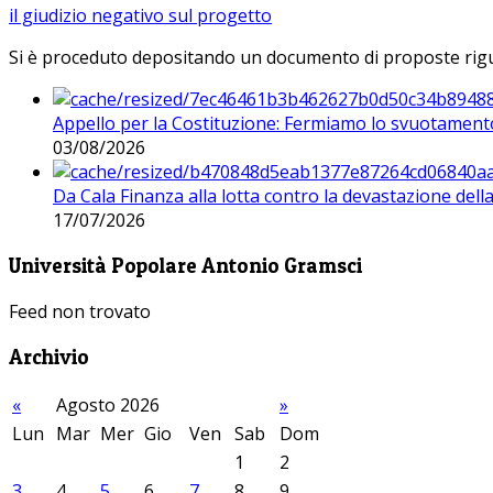
il giudizio negativo sul progetto
Si è proceduto depositando un documento di proposte riguarda
Appello per la Costituzione: Fermiamo lo svuotamento
03/08/2026
Da Cala Finanza alla lotta contro la devastazione del
17/07/2026
Università Popolare Antonio Gramsci
Feed non trovato
Archivio
«
Agosto 2026
»
Lun
Mar
Mer
Gio
Ven
Sab
Dom
1
2
3
4
5
6
7
8
9