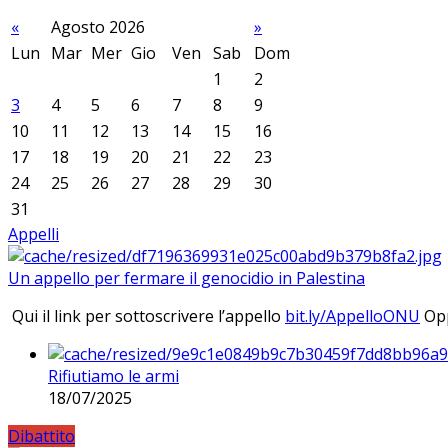
«
Agosto 2026
»
Lun
Mar
Mer
Gio
Ven
Sab
Dom
1
2
3
4
5
6
7
8
9
10
11
12
13
14
15
16
17
18
19
20
21
22
23
24
25
26
27
28
29
30
31
Appelli
Un appello per fermare il genocidio in Palestina
Qui il link per sottoscrivere l’appello
bit.ly/AppelloONU
Opp
Rifiutiamo le armi
18/07/2025
Dibattito