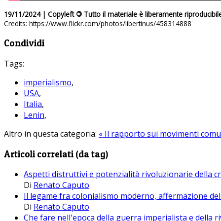
19/11/2024 | Copyleft
©
Tutto il materiale è liberamente riproducibil
Credits: https://www.flickr.com/photos/libertinus/458314888
Condividi
Tags:
imperialismo
,
USA
,
Italia
,
Lenin
,
Altro in questa categoria:
« Il rapporto sui movimenti comu
Articoli correlati (da tag)
Aspetti distruttivi e potenzialità rivoluzionarie della cr
Di
Renato Caputo
Il legame fra colonialismo moderno, affermazione del
Di
Renato Caputo
Che fare nell'epoca della guerra imperialista e della r