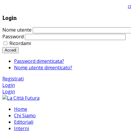
Giornale comunista online, libera informazione ed approfondimento |
C
Login
Nome utente
Password
Ricordami
Accedi
Password dimenticata?
Nome utente dimenticato?
Registrati
Login
Login
Home
Chi Siamo
Editoriali
Interni