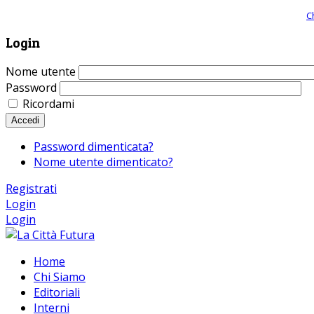
Giornale comunista online, libera informazione ed approfondimento |
C
Login
Nome utente
Password
Ricordami
Accedi
Password dimenticata?
Nome utente dimenticato?
Registrati
Login
Login
Home
Chi Siamo
Editoriali
Interni