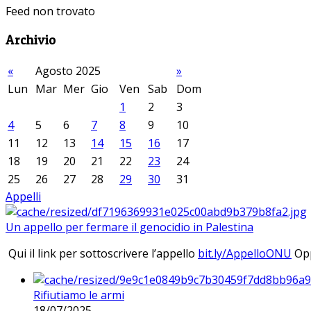
Feed non trovato
Archivio
«
Agosto 2025
»
Lun
Mar
Mer
Gio
Ven
Sab
Dom
1
2
3
4
5
6
7
8
9
10
11
12
13
14
15
16
17
18
19
20
21
22
23
24
25
26
27
28
29
30
31
Appelli
Un appello per fermare il genocidio in Palestina
Qui il link per sottoscrivere l’appello
bit.ly/AppelloONU
Opp
Rifiutiamo le armi
18/07/2025