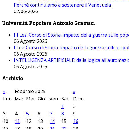
Perché continuiamo a sostenere il Venezuela
02/06/2026
Università Popolare Antonio Gramsci
III Lez. Corso di Storia-Impatto della guerra sulle po
06 Agosto 2026
I Lez. Corso di Storia-Impatto della guerra sulle pop
06 Agosto 2026
INTELLIGENZA ARTIFICIALE: dalla logica all'automazio
06 Agosto 2026
Archivio
«
Febbraio 2025
»
Lun
Mar
Mer
Gio
Ven
Sab
Dom
1
2
3
4
5
6
7
8
9
10
11
12
13
14
15
16
17
18
19
20
21
22
23