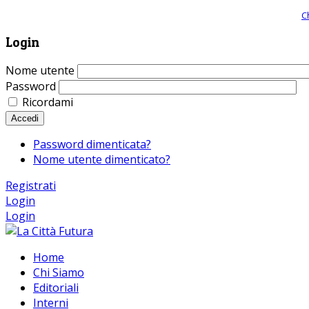
Giornale comunista online, libera informazione ed approfondimento |
C
Login
Nome utente
Password
Ricordami
Accedi
Password dimenticata?
Nome utente dimenticato?
Registrati
Login
Login
Home
Chi Siamo
Editoriali
Interni