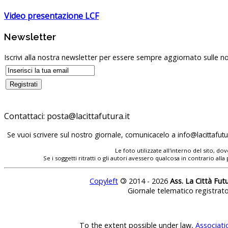
Video presentazione LCF
Newsletter
Iscrivi alla nostra newsletter per essere sempre aggiornato sulle no
Contattaci:
Se vuoi scrivere sul nostro giornale, comunicacelo a
Le foto utilizzate all'interno del sito, 
Se i soggetti ritratti o gli autori avessero qualcosa in contrario
Copyleft
©
2014 - 2026
Ass. La Città Fut
Giornale telematico registrat
To the extent possible under law,
Associati