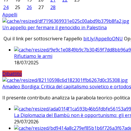
24
25
26
27
28
Appelli
Un appello per fermare il genocidio in Palestina
Qui il link per sottoscrivere l’appello
bit.ly/AppelloONU
Opp
Rifiutiamo le armi
18/07/2025
Dibattito
Amadeo Bordiga: Critica del capitalismo sovietico e ortodos
Il presente contributo analizza la parabola teorico-politica
La Diplomazia del Bambù non è opportunismo: gli erro
29/07/2026