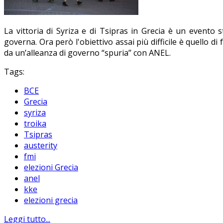
La vittoria di Syriza e di Tsipras in Grecia è un evento
governa. Ora però l'obiettivo assai più difficile è quello d
da un’alleanza di governo “spuria” con ANEL.
Tags:
BCE
Grecia
syriza
troika
Tsipras
austerity
fmi
elezioni Grecia
anel
kke
elezioni grecia
Leggi tutto...