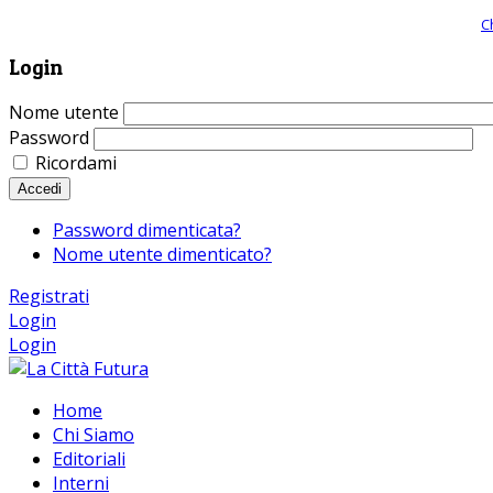
Giornale comunista online, libera informazione ed approfondimento |
C
Login
Nome utente
Password
Ricordami
Accedi
Password dimenticata?
Nome utente dimenticato?
Registrati
Login
Login
Home
Chi Siamo
Editoriali
Interni