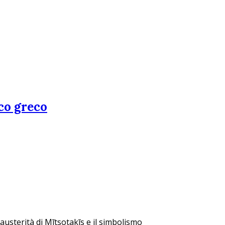
ico greco
 austerità di Mītsotakīs e il simbolismo