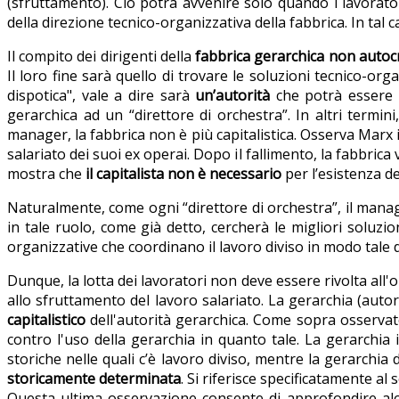
(sfruttamento). Ciò potrà avvenire solo quando i lavorato
della direzione tecnico-organizzativa della fabbrica. In tal
Il compito dei dirigenti della
fabbrica gerarchica non autoc
Il loro fine sarà quello di trovare le soluzioni tecnico-or
dispotica", vale a dire sarà
un’autorità
che potrà essere s
gerarchica ad un “direttore di orchestra”. In altri termin
manager, la fabbrica non è più capitalistica. Osserva Marx i
salariato dei suoi ex operai. Dopo il fallimento, la fabbri
mostra che
il capitalista non è necessario
per l’esistenza de
Naturalmente, come ogni “direttore di orchestra”, il manager
in tale ruolo, come già detto, cercherà le migliori soluzio
organizzative che coordinano il lavoro diviso in modo tale da
Dunque, la lotta dei lavoratori non deve essere rivolta all
allo sfruttamento del lavoro salariato. La gerarchia (autor
capitalistico
dell'autorità gerarchica. Come sopra osservato, 
contro l'uso della gerarchia in quanto tale. La gerarchia
storiche nelle quali c’è lavoro diviso, mentre la gerarchia
storicamente determinata
. Si riferisce specificatamente al
Questa ultima osservazione consente di approfondire alcu