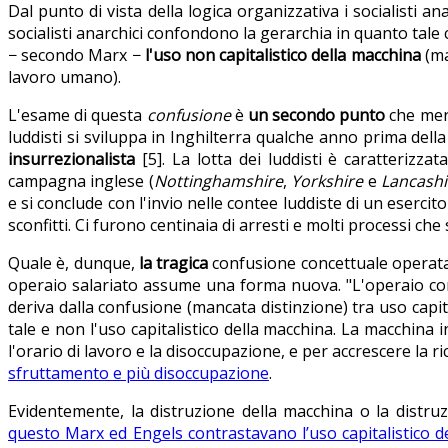
Dal punto di vista della logica organizzativa i socialist
socialisti anarchici confondono la gerarchia in quanto tale
− secondo Marx −
l'uso non capitalistico della macchina
(ma
lavoro umano).
L'esame di questa
confusione
è
un secondo punto
che meri
luddisti si sviluppa in Inghilterra qualche anno prima dell
insurrezionalista
[5]. La lotta dei luddisti è caratterizzat
campagna inglese (
Nottinghamshire
,
Yorkshire
e
Lancashi
e si conclude con l'invio nelle contee luddiste di un eserci
sconfitti. Ci furono centinaia di arresti e molti processi che
Quale è, dunque,
la tragica
confusione concettuale operata 
operaio salariato assume una forma nuova. "L'operaio comb
deriva dalla confusione (mancata distinzione) tra uso capita
tale e non l'uso capitalistico della macchina. La macchina 
l'orario di lavoro e la disoccupazione, e per accrescere la r
sfruttamento e più disoccupazione
.
Evidentemente, la distruzione della macchina o la distruz
questo Marx ed Engels contrastavano l’uso capitalistico d