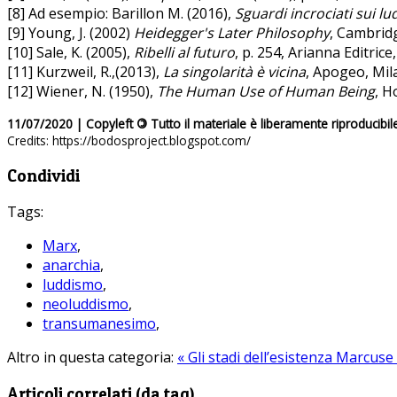
[8] Ad esempio: Barillon M. (2016),
Sguardi incrociati sui lu
[9] Young, J. (2002)
Heidegger's Later Philosophy
, Cambridg
[10] Sale, K. (2005),
Ribelli al futuro
, p. 254, Arianna Editrice
[11] Kurzweil, R.,(2013),
La singolarità è vicina
, Apogeo, Mil
[12] Wiener, N. (1950),
The Human Use of Human Being
, H
11/07/2020 | Copyleft
©
Tutto il materiale è liberamente riproducibil
Credits: https://bodosproject.blogspot.com/
Condividi
Tags:
Marx
,
anarchia
,
luddismo
,
neoluddismo
,
transumanesimo
,
Altro in questa categoria:
« Gli stadi dell’esistenza
Marcuse 
Articoli correlati (da tag)