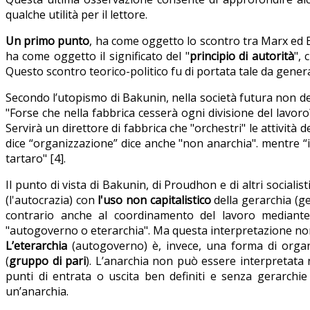
qualche utilità per il lettore.
Un primo punto
, ha come oggetto lo scontro tra Marx ed Eng
ha come oggetto il significato del "
principio di autorità
", 
Questo scontro teorico-politico fu di portata tale da generar
Secondo l’utopismo di Bakunin, nella società futura non d
"Forse che nella fabbrica cesserà ogni divisione del lavoro?
Servirà un direttore di fabbrica che "orchestri" le attività d
dice “organizzazione” dice anche "non anarchia". mentre “
tartaro" [4].
Il punto di vista di Bakunin, di Proudhon e di altri socialis
(l'autocrazia) con
l'uso
non
capitalistico
della gerarchia (g
contrario anche al coordinamento del lavoro mediante 
"autogoverno o eterarchia". Ma questa interpretazione non
L’eterarchia
(autogoverno) è, invece, una forma di organ
(
gruppo di pari
). L’anarchia non può essere interpretat
punti di entrata o uscita ben definiti e senza gerarchie
un’anarchia.