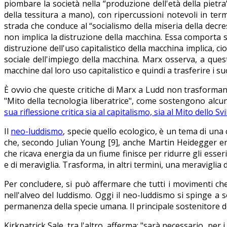
piombare la società nella “produzione dell'età della pietra
della tessitura a mano), con ripercussioni notevoli in term
strada che conduce al “socialismo della miseria della decre
non implica la distruzione della macchina. Essa comporta s
distruzione dell'uso capitalistico della macchina implica, c
sociale dell'impiego della macchina. Marx osserva, a que
macchine dal loro uso capitalistico e quindi a trasferire i s
È ovvio che queste critiche di Marx a Ludd non trasforman
"Mito della tecnologia liberatrice", come sostengono alcuni
sua riflessione critica sia al capitalismo, sia al Mito dello S
Il
neo-luddismo
, specie quello ecologico, è un tema di una
che, secondo Julian Young [9], anche Martin Heidegger era
che ricava energia da un fiume finisce per ridurre gli esse
e di meraviglia. Trasforma, in altri termini, una meraviglia 
Per concludere, si può affermare che tutti i movimenti c
nell'alveo del luddismo. Oggi il neo-luddismo si spinge a s
permanenza della specie umana. Il principale sostenitore del
Kirkpatrick Sale, tra l'altro, afferma: "sarà necessario, per