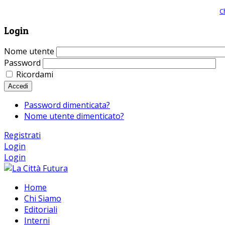
Giornale comunista online, libera informazione ed approfondimento |
C
Login
Nome utente
Password
Ricordami
Accedi
Password dimenticata?
Nome utente dimenticato?
Registrati
Login
Login
Home
Chi Siamo
Editoriali
Interni