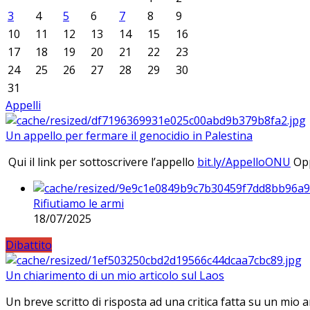
3
4
5
6
7
8
9
10
11
12
13
14
15
16
17
18
19
20
21
22
23
24
25
26
27
28
29
30
31
Appelli
Un appello per fermare il genocidio in Palestina
Qui il link per sottoscrivere l’appello
bit.ly/AppelloONU
Opp
Rifiutiamo le armi
18/07/2025
Dibattito
Un chiarimento di un mio articolo sul Laos
Un breve scritto di risposta ad una critica fatta su un mio a