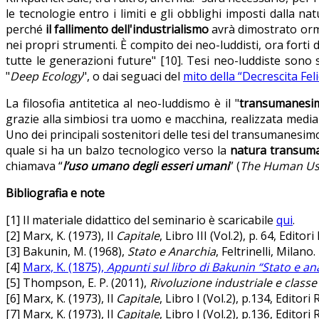
le tecnologie entro i limiti e gli obblighi imposti dalla 
perché
il fallimento dell'industrialismo
avrà dimostrato orma
nei propri strumenti. È compito dei neo-luddisti, ora forti
tutte le generazioni future" [10]. Tesi neo-luddiste sono 
"
Deep Ecology
", o dai seguaci del
mito della “Decrescita Feli
La filosofia antitetica al neo-luddismo è il "
transumanesi
grazie alla simbiosi tra uomo e macchina, realizzata mediante
Uno dei principali sostenitori delle tesi del transumanesimo
quale si ha un balzo tecnologico verso la
natura transum
chiamava “
l’uso umano degli esseri umani
” (
The Human Us
Bibliografia e note
[1] Il materiale didattico del seminario è scaricabile
qui
.
[2] Marx, K. (1973), Il
Capitale
, Libro III (Vol.2), p. 64, Editor
[3] Bakunin, M. (1968),
Stato e Anarchia
, Feltrinelli, Milano.
[4]
Marx, K. (1875),
Appunti sul libro di Bakunin “Stato e an
[5] Thompson, E. P. (2011),
Rivoluzione industriale e classe
[6] Marx, K. (1973), Il
Capitale
, Libro I (Vol.2), p.134, Editori
[7] Marx, K. (1973), Il
Capitale
, Libro I (Vol.2), p.136, Editori