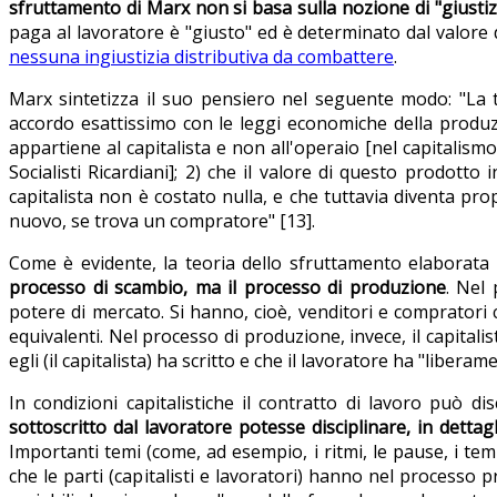
sfruttamento di Marx non si basa sulla nozione di "giustizi
paga al lavoratore è "giusto" ed è determinato dal valore 
nessuna ingiustizia distributiva da combattere
.
Marx sintetizza il suo pensiero nel seguente modo: "La tr
accordo esattissimo con le leggi economiche della produzio
appartiene al capitalista e non all'operaio [nel capitalism
Socialisti Ricardiani]; 2) che il valore di questo prodotto 
capitalista non è costato nulla, e che tuttavia diventa pro
nuovo, se trova un compratore" [13].
Come è evidente, la teoria dello sfruttamento elaborata d
processo di scambio, ma il processo di produzione
. Nel
potere di mercato. Si hanno, cioè, venditori e compratori
equivalenti. Nel processo di produzione, invece, il capitalis
egli (il capitalista) ha scritto e che il lavoratore ha "liber
In condizioni capitalistiche il contratto di lavoro può di
sottoscritto dal lavoratore potesse disciplinare, in dettagl
Importanti temi (come, ad esempio, i ritmi, le pause, i tem
che le parti (capitalisti e lavoratori) hanno nel processo pr