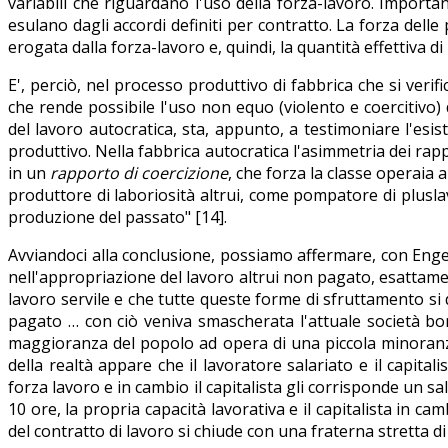
variabili che riguardano l'uso della forza-lavoro. Importan
esulano dagli accordi definiti per contratto. La forza delle 
erogata dalla forza-lavoro e, quindi, la quantità effettiva d
E', perciò, nel processo produttivo di fabbrica che si verif
che rende possibile l'uso non equo (violento e coercitivo) 
del lavoro autocratica, sta, appunto, a testimoniare l'esis
produttivo. Nella fabbrica autocratica l'asimmetria dei rappor
in un
rapporto di coercizione
, che forza la classe operaia 
produttore di laboriosità altrui, come pompatore di pluslavo
produzione del passato" [14].
Avviandoci alla conclusione, possiamo affermare, con Engels
nell'appropriazione del lavoro altrui non pagato, esattamen
lavoro servile e che tutte queste forme di sfruttamento si
pagato … con ciò veniva smascherata l'attuale società b
maggioranza del popolo ad opera di una piccola minoranza s
della realtà appare che il lavoratore salariato e il capitali
forza lavoro e in cambio il capitalista gli corrisponde un s
10 ore, la propria capacità lavorativa e il capitalista in ca
del contratto di lavoro si chiude con una fraterna stretta 