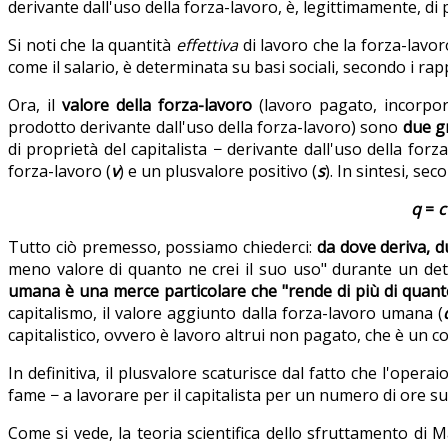
derivante dall'uso della forza-lavoro, è, legittimamente, di p
Si noti che la quantità
effettiva
di lavoro che la forza-lavo
come il salario, è determinata su basi sociali, secondo i rapp
Ora, il
valore della forza-lavoro
(lavoro pagato, incorpor
prodotto derivante dall'uso della forza-lavoro) sono
due gr
di proprietà del capitalista − derivante dall'uso della for
forza-lavoro (
v
) e un plusvalore positivo (
s
). In sintesi, se
q
=
Tutto ciò premesso, possiamo chiederci:
da dove deriva, d
meno valore di quanto ne crei il suo uso" durante un det
umana è una merce particolare che "rende di più di quant
capitalismo, il valore aggiunto dalla forza-lavoro umana (
capitalistico, ovvero è lavoro altrui non pagato, che è un co
In definitiva, il plusvalore scaturisce dal fatto che l'ope
fame − a lavorare per il capitalista per un numero di ore su
Come si vede, la teoria scientifica dello sfruttamento di Ma