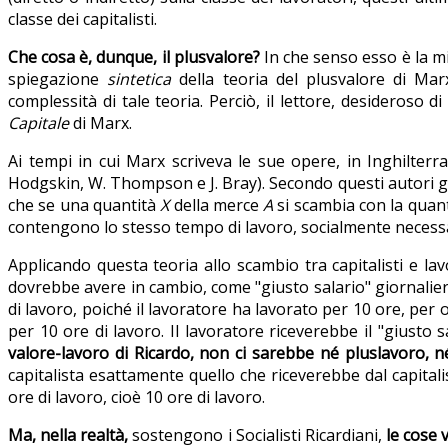
classe dei capitalisti.
Che cosa è, dunque, il plusvalore?
In che senso esso è la m
spiegazione
sintetica
della teoria del plusvalore di Ma
complessità di tale teoria. Perciò, il lettore, desideroso di
Capitale
di Marx.
Ai tempi in cui Marx scriveva le sue opere, in Inghilterr
Hodgskin, W. Thompson e J. Bray). Secondo questi autori 
che se una quantità
X
della merce
A
si scambia con la quan
contengono lo stesso tempo di lavoro, socialmente necess
Applicando questa teoria allo scambio tra capitalisti e lav
dovrebbe avere in cambio, come "giusto salario" giornaliero
di lavoro, poiché il lavoratore ha lavorato per 10 ore, per 
per 10 ore di lavoro. Il lavoratore riceverebbe il "giusto 
valore-lavoro di Ricardo, non ci sarebbe né pluslavoro, 
capitalista esattamente quello che riceverebbe dal capital
ore di lavoro, cioè 10 ore di lavoro.
Ma, nella realtà,
sostengono i Socialisti Ricardiani,
le cose 