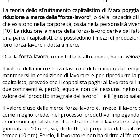
La teoria dello sfruttamento capitalistico di Marx poggi
riduzione a merce della "forza-lavoro"
, o della "capacità di
che esistono nella corporeità, ossia nella personalità viv
[10]. La riduzione a merce della forza-lavoro deriva dal fat
una parte i
capitalisti
, che possiedono i mezzi di produzione 
loro forza-lavoro ridotta a merce.
Ora, la
forza-lavoro
, come tutte le altre merci, ha un
valor
Il valore della merce forza-lavoro è determinato dal tempo
mantenersi in condizione di lavorare e per riprodurre la pro
capitalista, prevede che il capitalista paghi al lavoratore l
due contraenti è, perciò, equo e non c'è nessuna ingiustizi
valore del "prodotto integrale del lavoro" − è il "giusto salar
Il valore d'uso delle merce forza-lavoro è, invece, il lavoro
come meglio crede, nel processo produttivo impiegandol
condizioni capitalistiche, il contratto che il lavoratore st
giornata di 10 ore), sia, di diritto, di proprietà del cap
tempo (10 ore). Perciò, il lavoratore non ha diritto al "frut