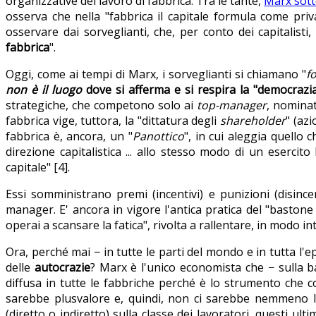
organizzative del lavoro di fabbrica. Tra le tante,
Marx sott
osserva che nella "fabbrica il capitale formula come priva
osservare dai sorveglianti, che, per conto dei capitalist
fabbrica
".
Oggi, come ai tempi di Marx, i sorveglianti si chiamano "
f
non è il luogo
dove si afferma e si respira la "democrazia
strategiche, che competono solo ai
top-manager
, nominat
fabbrica vige, tuttora, la "dittatura degli
shareholder
" (azi
fabbrica è, ancora, un "
Panottico
", in cui aleggia quell
direzione capitalistica ... allo stesso modo di un esercito 
capitale" [4].
Essi somministrano premi (incentivi) e punizioni (disincenti
manager. E' ancora in vigore l'antica pratica del "bastone
operai a scansare la fatica", rivolta a rallentare, in modo in
Ora, perché mai − in tutte le parti del mondo e in tutta l'e
delle
autocrazie
? Marx è l'unico economista che − sulla ba
diffusa in tutte le fabbriche perché è lo strumento che co
sarebbe plusvalore e, quindi, non ci sarebbe nemmeno lo
(diretto o indiretto) sulla classe dei lavoratori, questi u