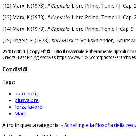
[12] Marx, K.(1973),
Il Capitale
, Libro Primo, Tomo III, Cap. 2
[13] Marx, K.(1973),
Il Capitale
, Libro Primo, Tomo III, Cap. 2
[14] Marx, K.(1973),
Il Capitale
, Libro Primo, Tomo I, Cap. 9, 
[15] Engels, F. (1878),
Karl Marx in
: Volkskalender, Brunswic
25/01/2020 | Copyleft
©
Tutto il materiale è liberamente riproducibil
Credits: East Riding Archives https://www.flickr.com/photos/erarchi
Condividi
Tags:
autocrazia
,
plusvalore
,
forza lavoro
,
Marx
,
Altro in questa categoria:
« Schelling e la filosofia della re