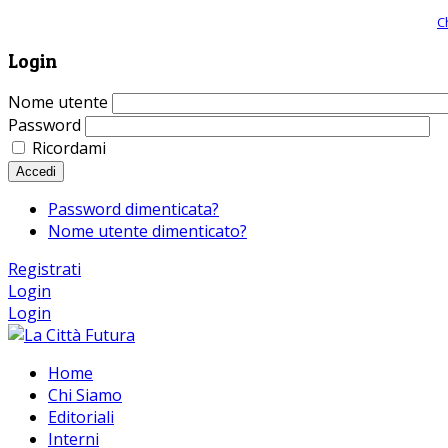
Giornale comunista online, libera informazione ed approfondimento |
C
Login
Nome utente
Password
Ricordami
Accedi
Password dimenticata?
Nome utente dimenticato?
Registrati
Login
Login
Home
Chi Siamo
Editoriali
Interni