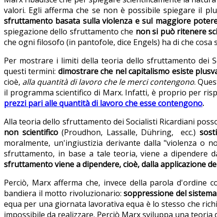
valori. Egli afferma che se non è possibile spiegare il plu
sfruttamento basata sulla violenza e sul maggiore poter
spiegazione dello sfruttamento
che
non si può ritenere sci
che ogni filosofo (in pantofole, dice Engels) ha di che cosa s
Per mostrare i limiti della teoria dello sfruttamento dei So
questi termini:
dimostrare che nel capitalismo esiste plusva
cioè,
alla quantità di lavoro che le merci contengono
. Ques
il programma scientifico di Marx. Infatti, è proprio per ris
prezzi pari alle
quantità di lavoro che esse contengono
.
Alla teoria dello sfruttamento dei Socialisti Ricardiani poss
non scientifico
(Proudhon, Lassalle, Dühring, ecc.)
sost
moralmente, un'ingiustizia derivante dalla "violenza o no
sfruttamento, in base a tale teoria, viene a dipendere 
sfruttamento viene a dipendere, cioè, dalla applicazione de
Perciò, Marx afferma che, invece della parola d'ordine c
bandiera il motto rivoluzionario:
soppressione del sistema 
equa per una giornata lavorativa equa è lo stesso che richie
impossibile da realizzare. Perciò Marx sviluppa una teoria de