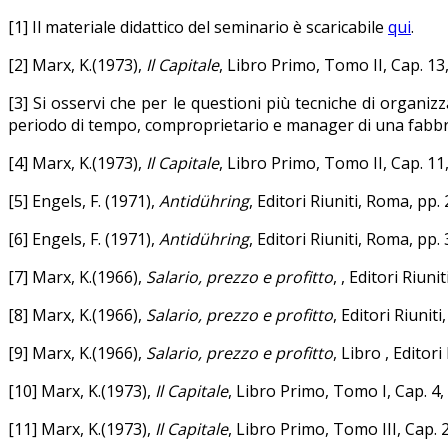
[1] Il materiale didattico del seminario è scaricabile
qui
.
[2] Marx, K.(1973),
Il Capitale
, Libro Primo, Tomo II, Cap. 13
[3] Si osservi che per le questioni più tecniche di organiz
periodo di tempo, comproprietario e manager di una fabbric
[4] Marx, K.(1973),
Il Capitale
, Libro Primo, Tomo II, Cap. 11,
[5] Engels, F. (1971),
Antidühring
, Editori Riuniti, Roma, pp.
[6] Engels, F. (1971),
Antidühring
, Editori Riuniti, Roma, pp.
[7] Marx, K.(1966),
Salario, prezzo e profitto
, , Editori Riuni
[8] Marx, K.(1966),
Salario, prezzo e profitto
, Editori Riunit
[9] Marx, K.(1966),
Salario, prezzo e profitto
, Libro , Editor
[10] Marx, K.(1973),
Il Capitale
, Libro Primo, Tomo I, Cap. 4, 
[11] Marx, K.(1973),
Il Capitale
, Libro Primo, Tomo III, Cap. 2