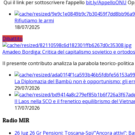
Qui il link per sottoscrivere l’appello
bit.ly/AppelloONU
Opp
Rifiutiamo le armi
18/07/2025
Dibattito
Amadeo Bordiga: Critica del capitalismo sovietico e ortodos
Il presente contributo analizza la parabola teorico-politica
La Diplomazia del Bambù non è opportunismo: gli erro
29/07/2026
Il Laos nella SCO e il frenetico equilibrismo del Vietna
17/07/2026
Radio MIR
26 lug 26 Gr Pensioni: Toscana-Spi/"Ancora attivi"; Ba