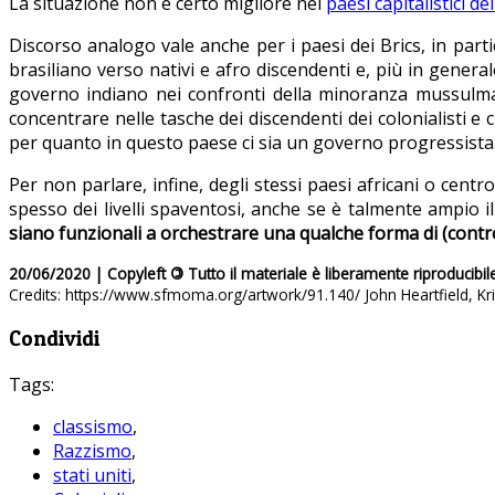
La situazione non è certo migliore nei
paesi capitalistici del
Discorso analogo vale anche per i paesi dei Brics, in parti
brasiliano verso nativi e afro discendenti e, più in general
governo indiano nei confronti della minoranza mussulman
concentrare nelle tasche dei discendenti dei colonialisti e 
per quanto in questo paese ci sia un governo progressista
Per non parlare, infine, degli stessi paesi africani o centro-
spesso dei livelli spaventosi, anche se è talmente ampio i
siano funzionali a orchestrare una qualche forma di (contr
20/06/2020 | Copyleft
©
Tutto il materiale è liberamente riproducibil
Credits: https://www.sfmoma.org/artwork/91.140/ John Heartfield, Kri
Condividi
Tags:
classismo
,
Razzismo
,
stati uniti
,