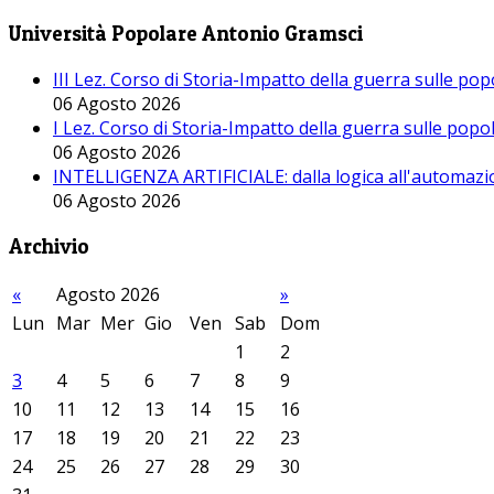
Università Popolare Antonio Gramsci
III Lez. Corso di Storia-Impatto della guerra sulle po
06 Agosto 2026
I Lez. Corso di Storia-Impatto della guerra sulle pop
06 Agosto 2026
INTELLIGENZA ARTIFICIALE: dalla logica all'automazio
06 Agosto 2026
Archivio
«
Agosto 2026
»
Lun
Mar
Mer
Gio
Ven
Sab
Dom
1
2
3
4
5
6
7
8
9
10
11
12
13
14
15
16
17
18
19
20
21
22
23
24
25
26
27
28
29
30