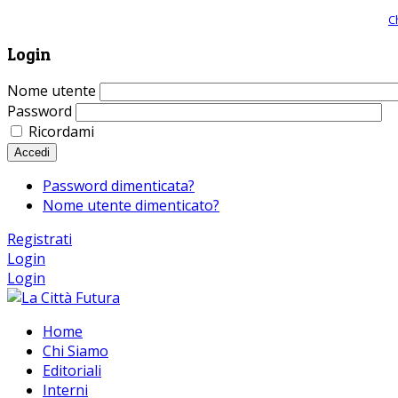
Giornale comunista online, libera informazione ed approfondimento |
C
Login
Nome utente
Password
Ricordami
Accedi
Password dimenticata?
Nome utente dimenticato?
Registrati
Login
Login
Home
Chi Siamo
Editoriali
Interni