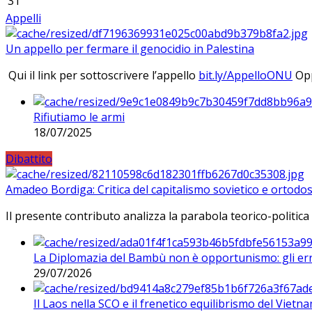
31
Appelli
Un appello per fermare il genocidio in Palestina
Qui il link per sottoscrivere l’appello
bit.ly/AppelloONU
Opp
Rifiutiamo le armi
18/07/2025
Dibattito
Amadeo Bordiga: Critica del capitalismo sovietico e ortodos
Il presente contributo analizza la parabola teorico-politica
La Diplomazia del Bambù non è opportunismo: gli erro
29/07/2026
Il Laos nella SCO e il frenetico equilibrismo del Vietna