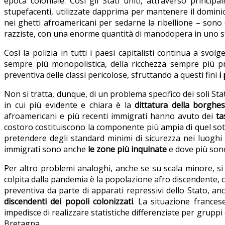
epoca coloniale. Così gli Stati uniti, attraverso princip
stupefacenti, utilizzate dapprima per mantenere il domini
nei ghetti afroamericani per sedarne la ribellione – sono 
razziste, con una enorme quantità di manodopera in uno stat
Così la polizia in tutti i paesi capitalisti continua a svol
sempre più monopolistica, della ricchezza sempre più 
preventiva delle classi pericolose, sfruttando a questi fini
i
Non si tratta, dunque, di un problema specifico dei soli St
in cui più evidente e chiara è la
dittatura della borghes
afroamericani e più recenti immigrati hanno avuto dei
ta
costoro costituiscono la componente più ampia di quel so
pretendere degli standard minimi di sicurezza nei luoghi d
immigrati sono anche
le zone più inquinate
e dove più sono s
Per altro problemi analoghi, anche se su scala minore, s
colpita dalla pandemia è la popolazione afro discendente, c
preventiva da parte di apparati repressivi dello Stato, anc
discendenti dei popoli colonizzati
. La situazione frances
impedisce di realizzare statistiche differenziate per gruppi 
Bretagna.