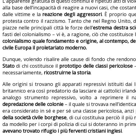
L’apparente gratuità di questi continui e ripetuti atti di 
alla base dell’incapacità di reagire a nuovi casi, che cost
dalle vittime e la
reazione degli aggressori
. È proprio qu
protesta contro il razzismo. Tanto che nel Regno Unito, d
piazze nelle principali città le forze dell’
estrema destra sci
fasti del colonialismo – vi è, a ragione, ciò che costituisce l
colonialismo quale fondamento e origine, al contempo, del
civile Europa il proletariato moderno.
Dunque, volendo risalire alle cause di fondo che rendon
Stato
di chi costituisce il
prototipo delle classi pericolose
–
necessariamente,
ricostruirne la storia
.
Alle origini si trovano gli apparati repressivi istituiti da
britannico era così predatorio da lasciare ai cattolici irlan
analogo strumento repressivo, volto a reprimere il 
depredazione delle colonie
– il quale si trovava nell’identi
era considerato in sé e per sé una classe pericolosa, anzi
della società civile borghese
, di cui costituiva perciò il p
da modello per i corpi di polizia di cui si doteranno in prim
avevano trovato rifugio i più ferventi cristiani inglesi
.