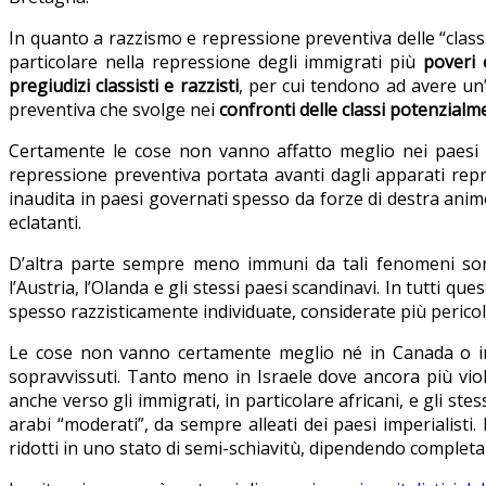
In quanto a razzismo e repressione preventiva delle “classi
particolare nella repressione degli immigrati più
poveri 
pregiudizi classisti e razzisti
, per cui tendono ad avere un
preventiva che svolge nei
confronti delle classi potenzialm
Certamente le cose non vanno affatto meglio nei paesi de
repressione preventiva portata avanti dagli apparati repre
inaudita in paesi governati spesso da forze di destra animo
eclatanti.
D’altra parte sempre meno immuni da tali fenomeni sono
l’Austria, l’Olanda e gli stessi paesi scandinavi. In tutti q
spesso razzisticamente individuate, considerate più perico
Le cose non vanno certamente meglio né in Canada o in 
sopravvissuti. Tanto meno in Israele dove ancora più violen
anche verso gli immigrati, in particolare africani, e gli st
arabi “moderati”, da sempre alleati dei paesi imperialist
ridotti in uno stato di semi-schiavitù, dipendendo completa