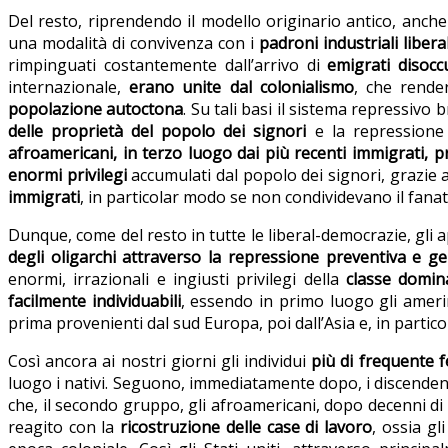
Del resto, riprendendo il modello originario antico, anc
una modalità di convivenza con i
padroni industriali libera
rimpinguati costantemente dall’arrivo di
emigrati disocc
internazionale,
erano unite dal colonialismo
, che rende
popolazione autoctona
. Su tali basi il sistema repressivo 
delle proprietà del popolo dei signori
e la repressione
afroamericani, in terzo luogo dai più recenti immigrati, pri
enormi privilegi
accumulati dal popolo dei signori, grazie 
immigrati
, in particolar modo se non condividevano il fanati
Dunque, come del resto in tutte le liberal-democrazie, gli 
degli oligarchi attraverso la repressione preventiva e gen
enormi, irrazionali e ingiusti privilegi della
classe domin
facilmente individuabili
, essendo in primo luogo gli amerin
prima provenienti dal sud Europa, poi dall’Asia e, in partico
Così ancora ai nostri giorni gli individui
più di frequente f
luogo i nativi. Seguono, immediatamente dopo, i discendenti 
che, il secondo gruppo, gli afroamericani, dopo decenni di d
reagito con la
ricostruzione delle case di lavoro
, ossia gl