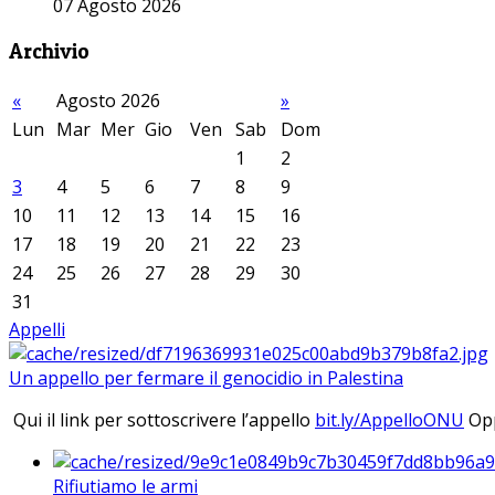
07 Agosto 2026
Archivio
«
Agosto 2026
»
Lun
Mar
Mer
Gio
Ven
Sab
Dom
1
2
3
4
5
6
7
8
9
10
11
12
13
14
15
16
17
18
19
20
21
22
23
24
25
26
27
28
29
30
31
Appelli
Un appello per fermare il genocidio in Palestina
Qui il link per sottoscrivere l’appello
bit.ly/AppelloONU
Opp
Rifiutiamo le armi