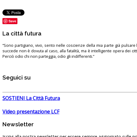
Save
La città futura
“Sono partigiano, vivo, sento nelle coscienze della mia parte già pulsare l’
succede non è dovuta al caso, alla fatalità, ma è intelligente opera dei ci
Perciò odio chi non parteggia, odio gli indifferenti.”
Seguici su
SOSTIENI La Città Futura
Video presentazione LCF
Newsletter
Iscrivi alla nostra newsletter per essere sempre aggiornato sulle no