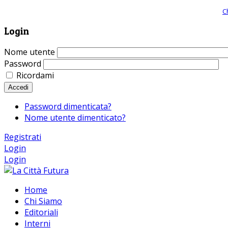
Giornale comunista online, libera informazione ed approfondimento |
C
Login
Nome utente
Password
Ricordami
Accedi
Password dimenticata?
Nome utente dimenticato?
Registrati
Login
Login
Home
Chi Siamo
Editoriali
Interni