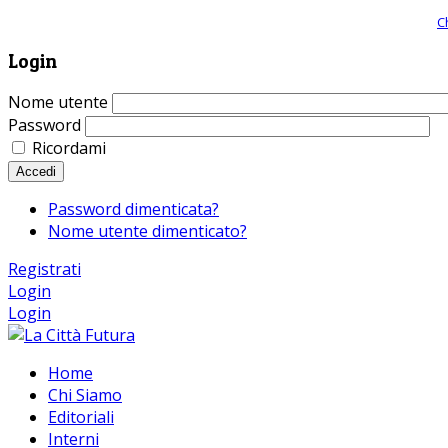
Giornale comunista online, libera informazione ed approfondimento |
C
Login
Nome utente
Password
Ricordami
Accedi
Password dimenticata?
Nome utente dimenticato?
Registrati
Login
Login
Home
Chi Siamo
Editoriali
Interni