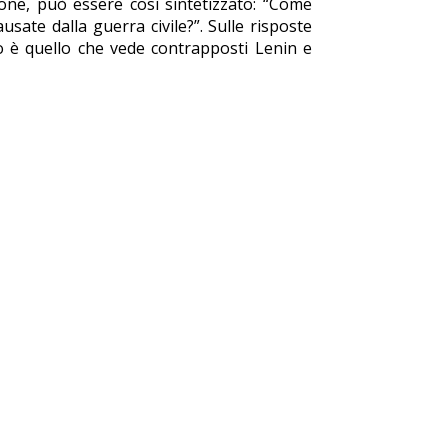
zione, può essere così sintetizzato: “Come
sate dalla guerra civile?”. Sulle risposte
ico è quello che vede contrapposti Lenin e