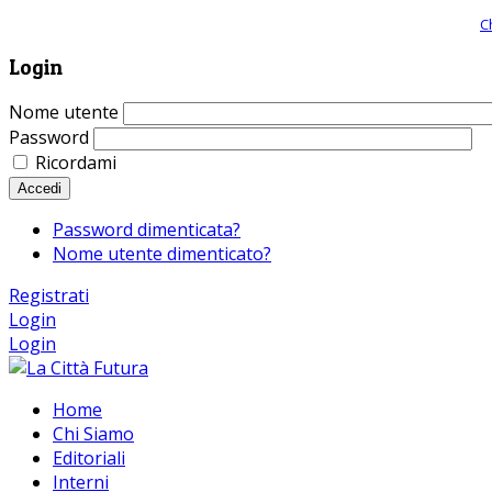
Giornale comunista online, libera informazione ed approfondimento |
C
Login
Nome utente
Password
Ricordami
Accedi
Password dimenticata?
Nome utente dimenticato?
Registrati
Login
Login
Home
Chi Siamo
Editoriali
Interni