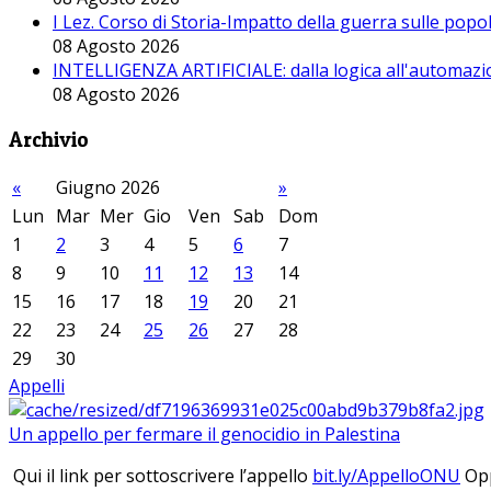
I Lez. Corso di Storia-Impatto della guerra sulle pop
08 Agosto 2026
INTELLIGENZA ARTIFICIALE: dalla logica all'automazio
08 Agosto 2026
Archivio
«
Giugno 2026
»
Lun
Mar
Mer
Gio
Ven
Sab
Dom
1
2
3
4
5
6
7
8
9
10
11
12
13
14
15
16
17
18
19
20
21
22
23
24
25
26
27
28
29
30
Appelli
Un appello per fermare il genocidio in Palestina
Qui il link per sottoscrivere l’appello
bit.ly/AppelloONU
Opp