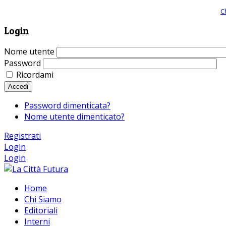
Giornale comunista online, libera informazione ed approfondimento |
C
Login
Nome utente
Password
Ricordami
Accedi
Password dimenticata?
Nome utente dimenticato?
Registrati
Login
Login
Home
Chi Siamo
Editoriali
Interni