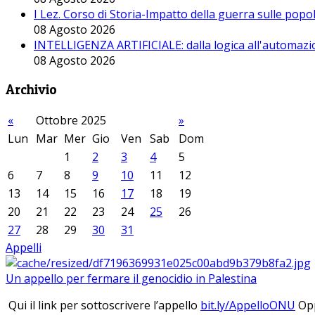
I Lez. Corso di Storia-Impatto della guerra sulle pop
08 Agosto 2026
INTELLIGENZA ARTIFICIALE: dalla logica all'automazio
08 Agosto 2026
Archivio
«
Ottobre 2025
»
Lun
Mar
Mer
Gio
Ven
Sab
Dom
1
2
3
4
5
6
7
8
9
10
11
12
13
14
15
16
17
18
19
20
21
22
23
24
25
26
27
28
29
30
31
Appelli
Un appello per fermare il genocidio in Palestina
Qui il link per sottoscrivere l’appello
bit.ly/AppelloONU
Opp