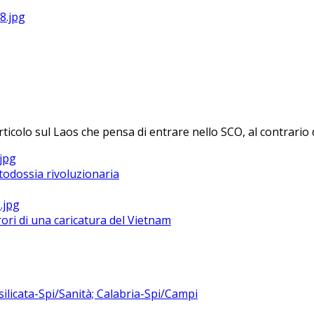
rticolo sul Laos che pensa di entrare nello SCO, al contrario d
todossia rivoluzionaria
ri di una caricatura del Vietnam
silicata-Spi/Sanità; Calabria-Spi/Campi