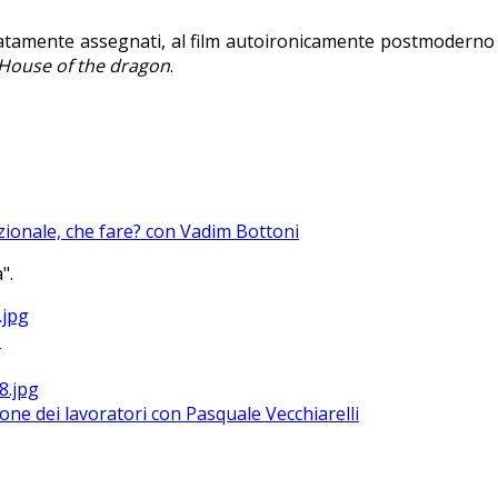
itatamente assegnati, al film autoironicamente postmodern
House of the dragon
.
azionale, che fare? con Vadim Bottoni
".
?
ione dei lavoratori con Pasquale Vecchiarelli