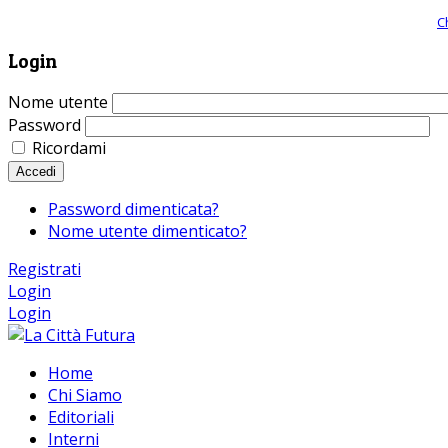
Giornale comunista online, libera informazione ed approfondimento |
C
Login
Nome utente
Password
Ricordami
Accedi
Password dimenticata?
Nome utente dimenticato?
Registrati
Login
Login
Home
Chi Siamo
Editoriali
Interni