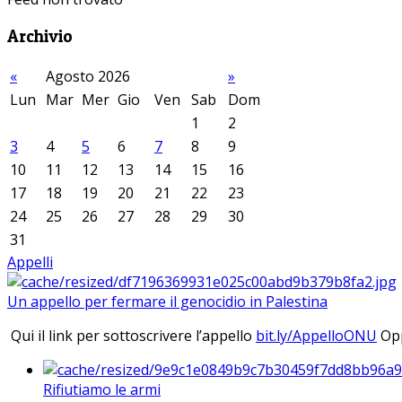
Archivio
«
Agosto 2026
»
Lun
Mar
Mer
Gio
Ven
Sab
Dom
1
2
3
4
5
6
7
8
9
10
11
12
13
14
15
16
17
18
19
20
21
22
23
24
25
26
27
28
29
30
31
Appelli
Un appello per fermare il genocidio in Palestina
Qui il link per sottoscrivere l’appello
bit.ly/AppelloONU
Opp
Rifiutiamo le armi