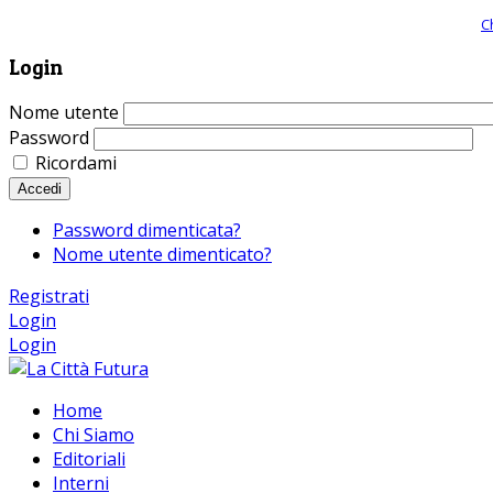
Giornale comunista online, libera informazione ed approfondimento |
C
Login
Nome utente
Password
Ricordami
Accedi
Password dimenticata?
Nome utente dimenticato?
Registrati
Login
Login
Home
Chi Siamo
Editoriali
Interni