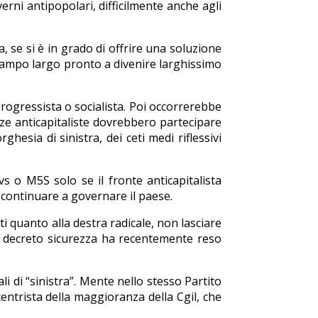
rni antipopolari, difficilmente anche agli
a, se si è in grado di offrire una soluzione
campo largo pronto a divenire larghissimo
 progressista o socialista. Poi occorrerebbe
orze anticapitaliste dovrebbero partecipare
hesia di sinistra, dei ceti medi riflessivi
vs o M5S solo se il fronte anticapitalista
di continuare a governare il paese.
i quanto alla destra radicale, non lasciare
o decreto sicurezza ha recentemente reso
i di “sinistra”. Mente nello stesso Partito
entrista della maggioranza della Cgil, che