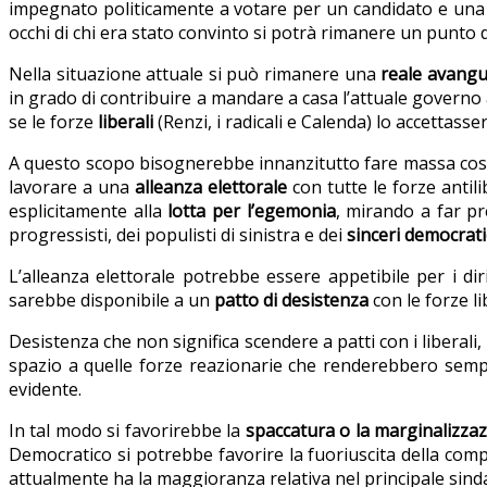
impegnato politicamente a votare per un candidato e una fo
occhi di chi era stato convinto si potrà rimanere un punto di
Nella situazione attuale si può rimanere una
reale avangu
in grado di contribuire a mandare a casa l’attuale governo
se le forze
liberali
(Renzi, i radicali e Calenda) lo accettasse
A questo scopo bisognerebbe innanzitutto fare massa co
lavorare a una
alleanza elettorale
con tutte le forze antili
esplicitamente alla
lotta per l’egemonia
, mirando a far pr
progressisti, dei populisti di sinistra e dei
sinceri democrati
L’alleanza elettorale potrebbe essere appetibile per i di
sarebbe disponibile a un
patto di desistenza
con le forze li
Desistenza che non significa scendere a patti con i liberali
spazio a quelle forze reazionarie che renderebbero semp
evidente.
In tal modo si favorirebbe la
spaccatura o la marginalizza
Democratico si potrebbe favorire la fuoriuscita della compo
attualmente ha la maggioranza relativa nel principale sinda