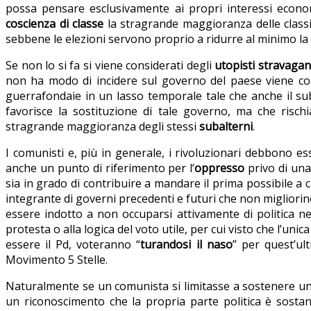
possa pensare esclusivamente ai propri interessi econo
coscienza di classe
la stragrande maggioranza delle classi 
sebbene le elezioni servono proprio a ridurre al minimo la
Se non lo si fa si viene considerati degli
utopisti stravagan
non ha modo di incidere sul governo del paese viene c
guerrafondaie in un lasso temporale tale che anche il su
favorisce la sostituzione di tale governo, ma che risc
stragrande maggioranza degli stessi
subalterni
.
I comunisti e, più in generale, i rivoluzionari debbono es
anche un punto di riferimento per l’
oppresso
privo di una 
sia in grado di contribuire a mandare il prima possibile a c
integrante di governi precedenti e futuri che non migliorin
essere indotto a non occuparsi attivamente di politica ne
protesta o alla logica del voto utile, per cui visto che l’u
essere il Pd, voteranno “
turandosi il naso
” per quest’ult
Movimento 5 Stelle.
Naturalmente se un comunista si limitasse a sostenere una
un riconoscimento che la propria parte politica è sostan