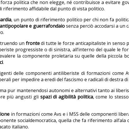
rza politica che non elegge, né contribuisce a evitare gove
 riferimento affidabile dal punto di vista politico.
ardia
, un punto di riferimento politico per chi non fa politic
antipopolare e guerrafondaio
senza perciò accodarsi a un 
ro.
struendo un
fronte
di tutte le forze anticapitaliste in senso
beriste progressiste o di sinistra, all’interno del quale le f
evalere la componente proletaria su quelle della piccola borg
ci
.
rigenti delle componenti antiliberiste di formazioni come A
berali per impedire a eredi del fascismo e radicali di destra 
, ma pur mantenendosi autonomi e alternativi tanto ai liberist
re più angusti gli
spazi di agibilità politica
, come lo stess
zione
in formazioni come Avs e i M5S delle componenti liberal
nente socialdemocratica, quella che fa riferimento all’ala c
cato italiano.