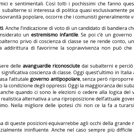
mici e sentimentali. Così tolti i pochissimi che fanno qu
subalterne si interessa di politica quasi esclusivamente p
 sovranità popolare, occorre che i comunisti generalmente v
ti
. Anche l’indicazione di voto di un candidato di bandiera ch
onsiderato un
estremismo infantile
. Se poi c’è un governo 
balterno privo di coscienza di classe se ne rende conto, 
hia addirittura di favorirne la sopravvivenza non può che
sere delle
avanguardie riconosciute
dai subalterni e perciò
significativa coscienza di classe. Oggi quest’ultimo in Itali
asa l’attutale
governo antipopolare
, senza però riproporre 
o la condizione degli oppressi. Oggi la maggioranza dei suba
anche quando ci sono le elezioni o cedere alla logica del 
nica realistica alternativa a una riproposizione dell’attuale 
imo. Nella migliore delle ipotesi chi non ce la fa a turarsi
 di queste posizioni equivarrebbe agli occhi della grande m
zialmente ininfluente. Anche nel caso sempre più difficil