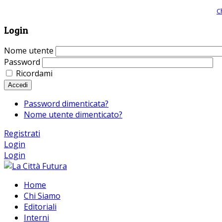
Giornale comunista online, libera informazione ed approfondimento |
C
Login
Nome utente
Password
Ricordami
Accedi
Password dimenticata?
Nome utente dimenticato?
Registrati
Login
Login
Home
Chi Siamo
Editoriali
Interni