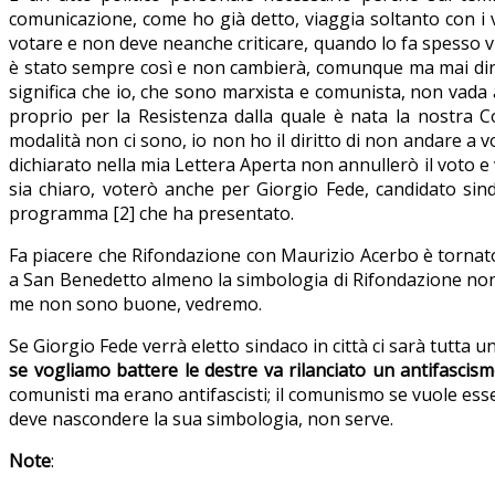
comunicazione, come ho già detto, viaggia soltanto con i ve
votare e non deve neanche criticare, quando lo fa spesso vie
è stato sempre così e non cambierà, comunque ma mai dire m
significa che io, che sono marxista e comunista, non vada a 
proprio per la Resistenza dalla quale è nata la nostra C
modalità non ci sono, io non ho il diritto di non andare a 
dichiarato nella mia Lettera Aperta non annullerò il voto e 
sia chiaro, voterò anche per Giorgio Fede, candidato sind
programma [2] che ha presentato.
Fa piacere che Rifondazione con Maurizio Acerbo è tornato 
a San Benedetto almeno la simbologia di Rifondazione non ci
me non sono buone, vedremo.
Se Giorgio Fede verrà eletto sindaco in città ci sarà tutta 
se vogliamo battere le destre va rilanciato un antifascism
comunisti ma erano antifascisti; il comunismo se vuole esse
deve nascondere la sua simbologia, non serve.
Note
: