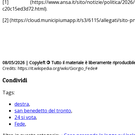
[1] (https://www.ansa.it/sito/notizie/politica/2026/0
c20c15ed3d72.html).
[2] (https://cloud.municipiumapp.it/s3/6115/allegati/sito
08/05/2026 | Copyleft
©
Tutto il materiale è liberamente riproducibil
Credits: https://it.wikipedia.org/wiki/Giorgio_Fede#
Condividi
Tags:
destra
,
san benedetto del tronto
,
24 si vota
,
Fede
,