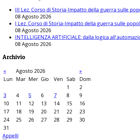
III Lez. Corso di Storia-Impatto della guerra sulle po
08 Agosto 2026
I Lez. Corso di Storia-Impatto della guerra sulle pop
08 Agosto 2026
INTELLIGENZA ARTIFICIALE: dalla logica all'automazio
08 Agosto 2026
Archivio
«
Agosto 2026
»
Lun
Mar
Mer
Gio
Ven
Sab
Dom
1
2
3
4
5
6
7
8
9
10
11
12
13
14
15
16
17
18
19
20
21
22
23
24
25
26
27
28
29
30
31
Appelli