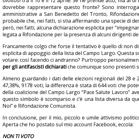
svoltosi tra il 10 e il 12 aprile. Se ne prende atto, ma al 
dovrebbe rappresentare questo fronte? Sono interrogati
amministrative a San Benedetto del Tronto, Rifondazione
probabile che, nei fatti, si stia affermando una specie di 
però, nei fatti, alcuna dichiarazione esplicita per “impegna
legata a Rifondazione per la presenza di alcuni dirigenti de
Francamente colgo che forse il tentativo è quello di non d
esplicita di appoggio della lista del Campo Largo. Questa 
votare: così facendo ci andranno? Purtroppo personalmente
per gli antifascisti dichiarati
che comunque sono presenti s
Almeno guardando i dati delle elezioni regionali del 28 e 
47,38%, 9178 voti, la differenza è stata di 644 voti che pot
della coalizione del Campo Largo “Pace Salute Lavoro” ave
questo simbolo è scomparso e c’è una lista diversa da que
Noi” e Rifondazione Comunista.
In conclusione, per il mio, piccolo e umile attivismo polit
Aperta che ho postato sul mio account Facebook, eccola:
NON TI VOTO