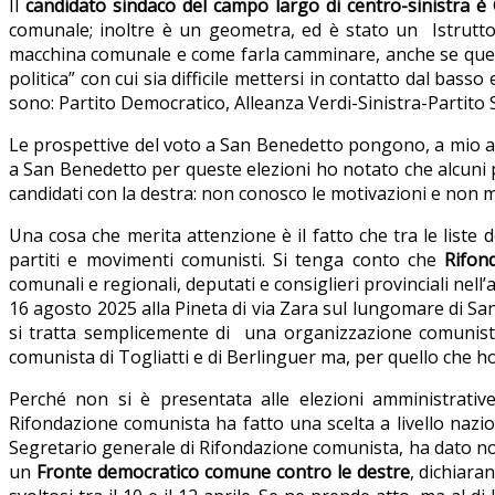
Il
candidato sindaco del campo largo di centro-sinistra è
comunale; inoltre è un geometra, ed è stato un Istruttore
macchina comunale e come farla camminare, anche se questo
politica” con cui sia difficile mettersi in contatto dal bass
sono: Partito Democratico, Alleanza Verdi-Sinistra-Partit
Le prospettive del voto a San Benedetto pongono, a mio avvi
a San Benedetto per queste elezioni ho notato che alcuni p
candidati con la destra: non conosco le motivazioni e non m
Una cosa che merita attenzione è il fatto che tra le liste
partiti e movimenti comunisti. Si tenga conto che
Rifon
comunali e regionali, deputati e consiglieri provinciali nell’
16 agosto 2025 alla Pineta di via Zara sul lungomare di San
si tratta semplicemente di una organizzazione comunista 
comunista di Togliatti e di Berlinguer ma, per quello che ho 
Perché non si è presentata alle elezioni amministrati
Rifondazione comunista ha fatto una scelta a livello nazi
Segretario generale di Rifondazione comunista, ha dato noti
un
Fronte democratico comune contro le destre
, dichiara