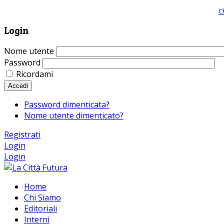
Giornale comunista online, libera informazione ed approfondimento |
C
Login
Nome utente
Password
Ricordami
Accedi
Password dimenticata?
Nome utente dimenticato?
Registrati
Login
Login
Home
Chi Siamo
Editoriali
Interni