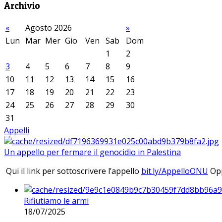
Archivio
«
Agosto 2026
»
Lun
Mar
Mer
Gio
Ven
Sab
Dom
1
2
3
4
5
6
7
8
9
10
11
12
13
14
15
16
17
18
19
20
21
22
23
24
25
26
27
28
29
30
31
Appelli
Un appello per fermare il genocidio in Palestina
Qui il link per sottoscrivere l’appello
bit.ly/AppelloONU
Opp
Rifiutiamo le armi
18/07/2025