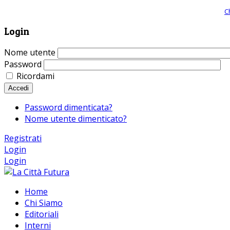
Giornale comunista online, libera informazione ed approfondimento |
C
Login
Nome utente
Password
Ricordami
Accedi
Password dimenticata?
Nome utente dimenticato?
Registrati
Login
Login
Home
Chi Siamo
Editoriali
Interni