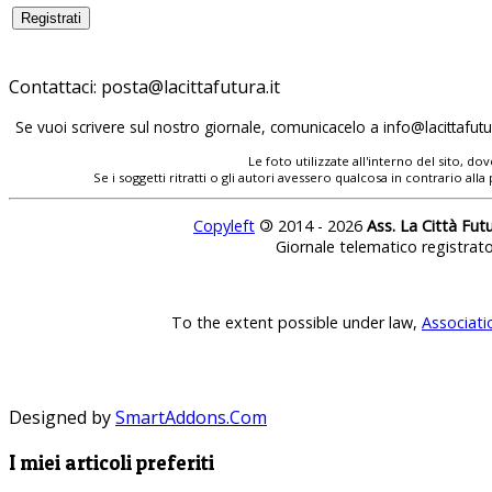
Contattaci:
posta@lacittafutura.it
Se vuoi scrivere sul nostro giornale, comunicacelo a
info@lacittafutur
Le foto utilizzate all'interno del sito, 
Se i soggetti ritratti o gli autori avessero qualcosa in contrario
Copyleft
©
2014 - 2026
Ass. La Città Fut
Giornale telematico registrat
To the extent possible under law,
Associati
Designed by
SmartAddons.Com
I miei articoli preferiti