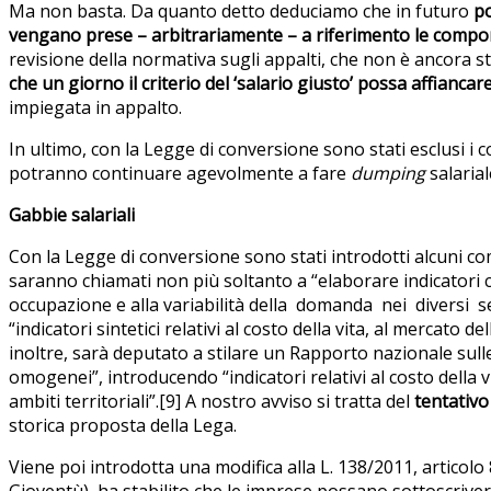
Ma non basta. Da quanto detto deduciamo che in futuro
po
vengano prese – arbitrariamente – a riferimento le compone
revisione della normativa sugli appalti, che non è ancora st
che un giorno il criterio del ‘salario giusto’ possa affiancare
impiegata in appalto.
In ultimo, con la Legge di conversione sono stati esclusi i 
potranno continuare agevolmente a fare
dumping
salarial
Gabbie salariali
Con la Legge di conversione sono stati introdotti alcuni comm
saranno chiamati non più soltanto a “elaborare indicatori co
occupazione e alla variabilità della domanda nei diversi s
“indicatori sintetici relativi al costo della vita, al mercato d
inoltre, sarà deputato a stilare un Rapporto nazionale sull
omogenei”, introducendo “indicatori relativi al costo della vi
ambiti territoriali”.[9] A nostro avviso si tratta del
tentativo
storica proposta della Lega.
Viene poi introdotta una modifica alla L. 138/2011, articol
Gioventù), ha stabilito che le imprese possano sottoscrivere