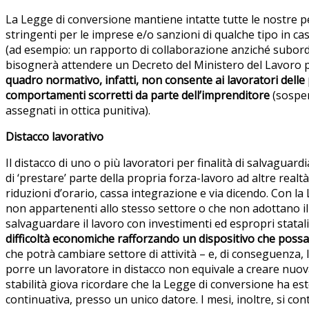
La Legge di conversione mantiene intatte tutte le nostre p
stringenti per le imprese e/o sanzioni di qualche tipo in ca
(ad esempio: un rapporto di collaborazione anziché subord
bisognerà attendere un Decreto del Ministero del Lavoro p
quadro normativo, infatti, non consente ai lavoratori delle
comportamenti scorretti da parte dell’imprenditore
(sospen
assegnati in ottica punitiva).
Distacco lavorativo
Il distacco di uno o più lavoratori per finalità di salvaguar
di ‘prestare’ parte della propria forza-lavoro ad altre realt
riduzioni d’orario, cassa integrazione e via dicendo. Con la
non appartenenti allo stesso settore o che non adottano il 
salvaguardare il lavoro con investimenti ed espropri statal
difficoltà economiche rafforzando un dispositivo che poss
che potrà cambiare settore di attività – e, di conseguenza, l’in
porre un lavoratore in distacco non equivale a creare nuova 
stabilità giova ricordare che la Legge di conversione ha es
continuativa, presso un unico datore. I mesi, inoltre, si con