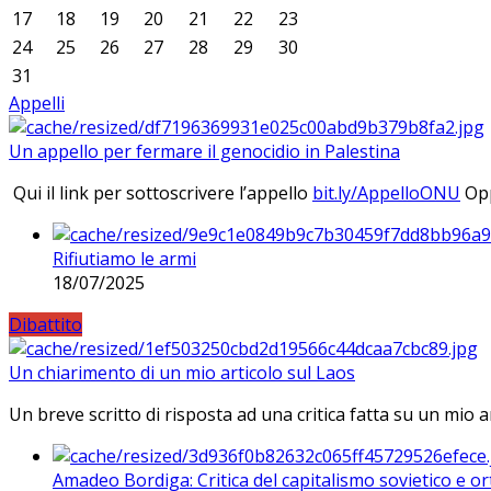
17
18
19
20
21
22
23
24
25
26
27
28
29
30
31
Appelli
Un appello per fermare il genocidio in Palestina
Qui il link per sottoscrivere l’appello
bit.ly/AppelloONU
Opp
Rifiutiamo le armi
18/07/2025
Dibattito
Un chiarimento di un mio articolo sul Laos
Un breve scritto di risposta ad una critica fatta su un mio a
Amadeo Bordiga: Critica del capitalismo sovietico e or