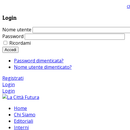
Giornale comunista online, libera informazione ed approfondimento |
C
Login
Nome utente
Password
Ricordami
Accedi
Password dimenticata?
Nome utente dimenticato?
Registrati
Login
Login
Home
Chi Siamo
Editoriali
Interni