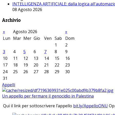
INTELLIGENZA ARTIFICIALE: dalla logica all'automazio
08 Agosto 2026
Archivio
«
Agosto 2026
»
Lun
Mar
Mer
Gio
Ven
Sab
Dom
1
2
3
4
5
6
7
8
9
10
11
12
13
14
15
16
17
18
19
20
21
22
23
24
25
26
27
28
29
30
31
Appelli
Un appello per fermare il genocidio in Palestina
Qui il link per sottoscrivere l’appello
bit.ly/AppelloONU
Opp