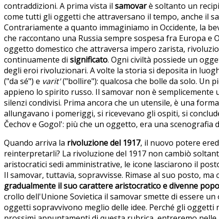
contraddizioni. A prima vista il
samovar
è soltanto un recip
come tutti gli oggetti che attraversano il tempo, anche il s
Contrariamente a quanto immaginiamo in Occidente, la bevan
che raccontano una Russia sempre sospesa fra Europa e Orien
oggetto domestico che attraversa impero zarista, rivoluz
continuamente di
significato
. Ogni civiltà possiede un ogg
degli eroi rivoluzionari. A volte la storia si deposita in l
("da sé") e
varit'
("bollire"): qualcosa che bolle da solo. Un p
appieno lo spirito russo. Il samovar non è semplicemente un 
silenzi condivisi. Prima ancora che un utensile, è una forma
allungavano i pomeriggi, si ricevevano gli ospiti, si concl
Čechov e Gogol': più che un oggetto, era una scenografia de
Quando arriva la
rivoluzione del 1917
, il nuovo potere ered
reinterpretarli? La rivoluzione del 1917 non cambiò soltant
aristocratici sedi amministrative, le icone lasciarono il pos
Il samovar, tuttavia, sopravvisse. Rimase al suo posto, ma 
gradualmente il suo carattere aristocratico e divenne popo
crollo dell'Unione Sovietica il samovar smette di essere un
oggetti sopravvivono meglio delle idee. Perché gli oggetti 
prossimi appuntamenti di questa rubrica, entreremo nelle