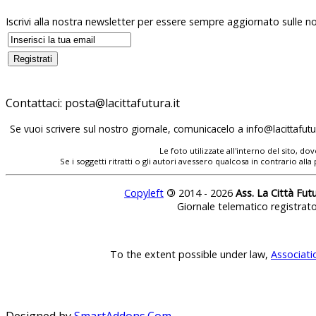
Iscrivi alla nostra newsletter per essere sempre aggiornato sulle no
Contattaci:
posta@lacittafutura.it
Se vuoi scrivere sul nostro giornale, comunicacelo a
info@lacittafutur
Le foto utilizzate all'interno del sito, 
Se i soggetti ritratti o gli autori avessero qualcosa in contrario
Copyleft
©
2014 - 2026
Ass. La Città Fut
Giornale telematico registrat
To the extent possible under law,
Associati
Designed by
SmartAddons.Com