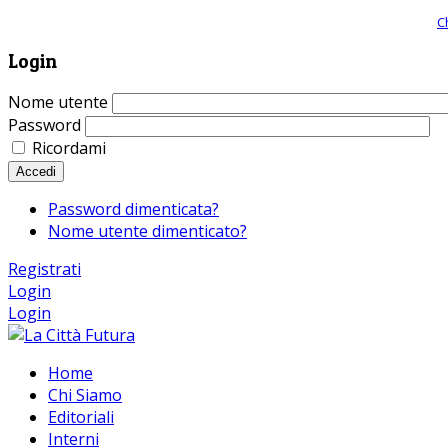
Giornale comunista online, libera informazione ed approfondimento |
C
Login
Nome utente
Password
Ricordami
Accedi
Password dimenticata?
Nome utente dimenticato?
Registrati
Login
Login
Home
Chi Siamo
Editoriali
Interni