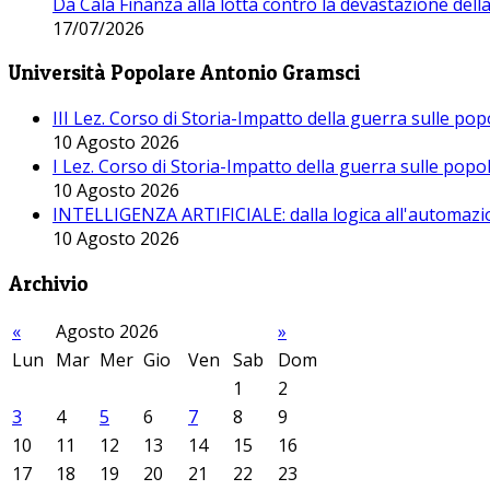
Da Cala Finanza alla lotta contro la devastazione del
17/07/2026
Università Popolare Antonio Gramsci
III Lez. Corso di Storia-Impatto della guerra sulle po
10 Agosto 2026
I Lez. Corso di Storia-Impatto della guerra sulle pop
10 Agosto 2026
INTELLIGENZA ARTIFICIALE: dalla logica all'automazio
10 Agosto 2026
Archivio
«
Agosto 2026
»
Lun
Mar
Mer
Gio
Ven
Sab
Dom
1
2
3
4
5
6
7
8
9
10
11
12
13
14
15
16
17
18
19
20
21
22
23