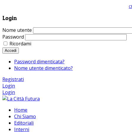
Giornale comunista online, libera informazione ed approfondimento |
C
Login
Nome utente
Password
Ricordami
Accedi
Password dimenticata?
Nome utente dimenticato?
Registrati
Login
Login
Home
Chi Siamo
Editoriali
Interni