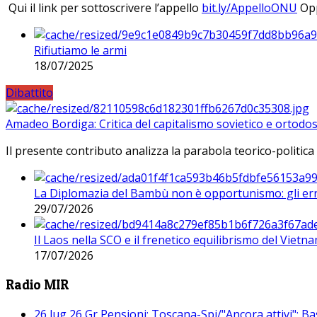
Qui il link per sottoscrivere l’appello
bit.ly/AppelloONU
Opp
Rifiutiamo le armi
18/07/2025
Dibattito
Amadeo Bordiga: Critica del capitalismo sovietico e ortodos
Il presente contributo analizza la parabola teorico-politica
La Diplomazia del Bambù non è opportunismo: gli erro
29/07/2026
Il Laos nella SCO e il frenetico equilibrismo del Vietna
17/07/2026
Radio MIR
26 lug 26 Gr Pensioni: Toscana-Spi/"Ancora attivi"; Ba