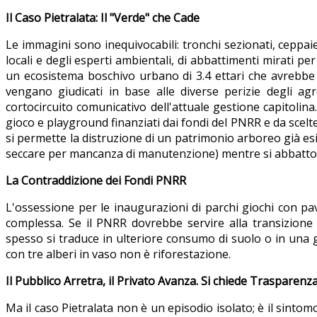
Il Caso Pietralata: Il "Verde" che Cade
Le immagini sono inequivocabili: tronchi sezionati, ceppai
locali e degli esperti ambientali, di abbattimenti mirati pe
un ecosistema boschivo urbano di 3.4 ettari che avrebb
vengano giudicati in base alle diverse perizie degli a
cortocircuito comunicativo dell'attuale gestione capitolina
gioco e playground finanziati dai fondi del PNRR e da scelt
si permette la distruzione di un patrimonio arboreo già esist
seccare per mancanza di manutenzione) mentre si abbattono a
La Contraddizione dei Fondi PNRR
L'ossessione per le inaugurazioni di parchi giochi con pa
complessa. Se il PNRR dovrebbe servire alla transizione
spesso si traduce in ulteriore consumo di suolo o in una 
con tre alberi in vaso non è riforestazione.
Il Pubblico Arretra, il Privato Avanza. Si chiede Trasparenz
Ma il caso Pietralata non è un episodio isolato; è il sinto