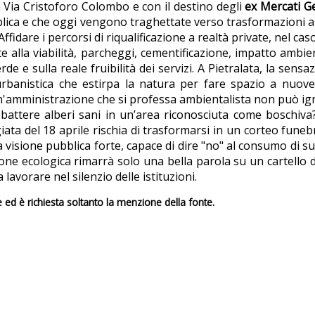
 Via Cristoforo Colombo e con il destino degli
ex Mercati G
ica e che oggi vengono traghettate verso trasformazioni a gu
ffidare i percorsi di riqualificazione a realtà private, nel caso
 alla viabilità, parcheggi, cementificazione, impatto ambien
e e sulla reale fruibilità dei servizi. A Pietralata, la sensa
rbanistica che estirpa la natura per fare spazio a nuove 
. Un'amministrazione che si professa ambientalista non può ignor
ttere alberi sani in un’area riconosciuta come boschiva? Q
ata del 18 aprile rischia di trasformarsi in un corteo fune
 visione pubblica forte, capace di dire "no" al consumo di suo
izione ecologica rimarrà solo una bella parola su un cartello 
avorare nel silenzio delle istituzioni.
e ed è richiesta soltanto la menzione della fonte.