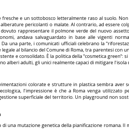
e fresche e un sottobosco letteralmente raso al suolo. Non 
r alberature pericolanti o malate. Al contrario, ad essere co
e dovuto rappresentare il polmone verde del nuovo assetto
gronomi, andava salvaguardato in base alle vigenti normat
. Da una parte, i comunicati ufficiali celebrano la "riforest
e legale al bilancio del Comune di Roma, tra parentesi con un
ente e consolidato. È la politica della "cosmetica green": si p
lberi adulti, gli unici realmente capaci di mitigare l'isola 
vimentazioni colorate e strutture in plastica sembra aver s
 ecologica, l'impressione è che a Roma venga utilizzato 
gestione superficiale del territorio. Un playground non sos
a
mo di una mutazione genetica della pianificazione romana. Il