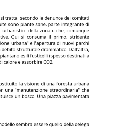
si tratta, secondo le denunce dei comitati
lpite sono piante sane, parte integrante di
 urbanistico della zona e che, comunque
ive. Qui si consuma il primo, stridente
azione urbana" e l'apertura di nuovi parchi
 debito strutturale drammatico. Dall'altra,
iantano esili fusticelli (spesso destinati a
di calore e assorbire CO2.
ostituito la visione di una foresta urbana
per una "manutenzione straordinaria" che
tituisce un bosco. Una piazza pavimentata
 modello sembra essere quello della delega