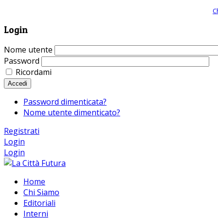
Giornale comunista online, libera informazione ed approfondimento |
C
Login
Nome utente
Password
Ricordami
Accedi
Password dimenticata?
Nome utente dimenticato?
Registrati
Login
Login
Home
Chi Siamo
Editoriali
Interni