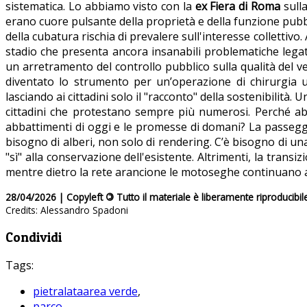
sistematica. Lo abbiamo visto con la
ex Fiera di Roma
sulla
erano cuore pulsante della proprietà e della funzione pubbl
della cubatura rischia di prevalere sull'interesse collettivo. A
stadio che presenta ancora insanabili problematiche legate
un arretramento del controllo pubblico sulla qualità del verd
diventato lo strumento per un’operazione di chirurgia u
lasciando ai cittadini solo il "racconto" della sostenibilità
cittadini che protestano sempre più numerosi. Perché abba
abbattimenti di oggi e le promesse di domani? La passeggi
bisogno di alberi, non solo di rendering. C’è bisogno di una
"sì" alla conservazione dell'esistente. Altrimenti, la trans
mentre dietro la rete arancione le motoseghe continuano a l
28/04/2026 | Copyleft
©
Tutto il materiale è liberamente riproducibil
Credits: Alessandro Spadoni
Condividi
Tags:
pietralataarea verde
,
parco
,