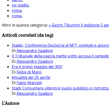
no stadio
,
roma
,
roma
,
Altro in questa categoria:
« Giochi Tiburtini II edizione
5 pe
Articoli correlati (da tag)
Stadio, Conferenza Decisoria al MIT: comitati e associ
Di
Alessandro Spadoni
Il Tribunale della piazza mette sotto accusa il campido
Di
Alessandro Spadoni
Era il primo maggio del 305!
Di
Felice di Maro
Attualità del 25 aprile
Di
Fabio Marcelli
Stadi: Consumare ulteriore suolo pubblico o ristruttura
Di
Alessandro Spadoni
L'Autore