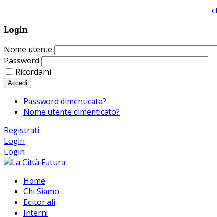
Giornale comunista online, libera informazione ed approfondimento |
C
Login
Nome utente
Password
Ricordami
Accedi
Password dimenticata?
Nome utente dimenticato?
Registrati
Login
Login
Home
Chi Siamo
Editoriali
Interni