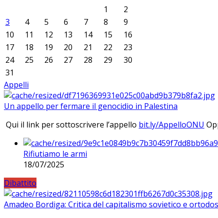
1
2
3
4
5
6
7
8
9
10
11
12
13
14
15
16
17
18
19
20
21
22
23
24
25
26
27
28
29
30
31
Appelli
Un appello per fermare il genocidio in Palestina
Qui il link per sottoscrivere l’appello
bit.ly/AppelloONU
Opp
Rifiutiamo le armi
18/07/2025
Dibattito
Amadeo Bordiga: Critica del capitalismo sovietico e ortodos