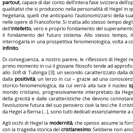
partout
, capace di dar conto dell’intera fase svizzera dell’
qualitativi che si producono nella personalità di Hegel in q
hegeliana, quelli che anticipano l’autonomizzarsi della s
nelle opere di Francoforte. Si tratta allo stesso tempo deg
dell’
intelletto
, vero e proprio fondamento del superamento d
il fondamento del futuro sistema. Allo stesso tempo, i
interrogarla in una prospettiva fenomenologica, volta a co
infinito
.
Di conseguenza, a nostro parere, le riflessioni di Hegel n
primo momento in cui il giovane filosofo tende ad approfon
allo
Stift
di Tubinga [3]; un secondo caratterizzato dalla dili
dalla
positività
; un terzo in cui – grazie ad una conosce
storico-fenomenologica, da cui verrà alla luce il nucleo
s
mondo cristiano, progressivamente interpretato da Hege
della grecità e dalle caratteristiche che devono connota
l’evoluzione futura del suo pensiero: cioè la tesi che il cri
da Hegel a Berna (…), sono tutti dedicati essenzialmente a 
Agli occhi di Hegel la
modernità
, che spesso assume la form
con la tragedia storica del
cristianesimo
. Sebbene non ancor