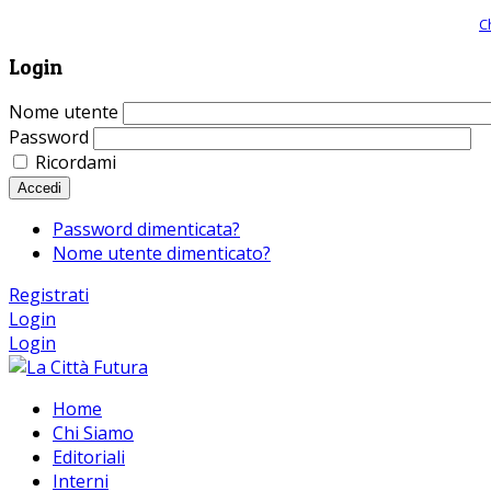
Giornale comunista online, libera informazione ed approfondimento |
C
Login
Nome utente
Password
Ricordami
Accedi
Password dimenticata?
Nome utente dimenticato?
Registrati
Login
Login
Home
Chi Siamo
Editoriali
Interni