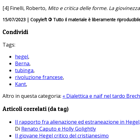
[4] Finelli, Roberto,
Mito e critica delle forme. La giovinezz
15/07/2023 | Copyleft
©
Tutto il materiale è liberamente riproducibil
Condividi
Tags:
hegel
,
Berna
,
tubinga
,
rivoluzione francese
,
Kant
,
Altro in questa categoria:
« Dialettica e naïf nel tardo Brec
Articoli correlati (da tag)
Il rapporto fra alienazione ed estraneazione in Hege
Di
Renato Caputo e Holly Golightly
Il giovane Hegel critico del cristianesimo