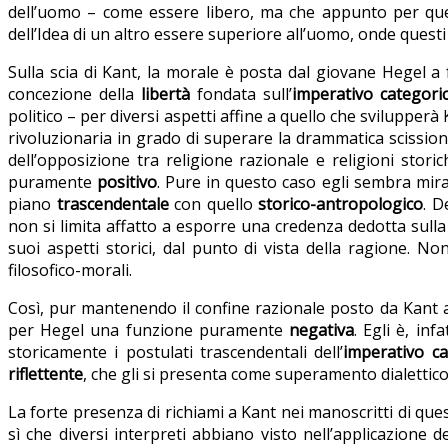
dell’uomo – come essere libero, ma che appunto per que
dell’Idea di un altro essere superiore all’uomo, onde questi
Sulla scia di Kant, la morale è posta dal giovane Hegel 
concezione della
libertà
fondata sull’
imperativo categori
politico – per diversi aspetti affine a quello che svilupperà
rivoluzionaria in grado di superare la drammatica scissione 
dell’opposizione tra religione razionale e religioni stori
puramente
positivo
. Pure in questo caso egli sembra mirare
piano
trascendentale
con quello
storico-antropologico
. D
non si limita affatto a esporre una credenza dedotta sulla 
suoi aspetti storici, dal punto di vista della ragione. N
filosofico-morali.
Così, pur mantenendo il confine razionale posto da Kant 
per Hegel una funzione puramente
negativa
. Egli è, in
storicamente i postulati trascendentali dell’
imperativo ca
riflettente
, che gli si presenta come superamento dialettico
La forte presenza di richiami a Kant nei manoscritti di que
sì che diversi interpreti abbiano visto nell’applicazione de