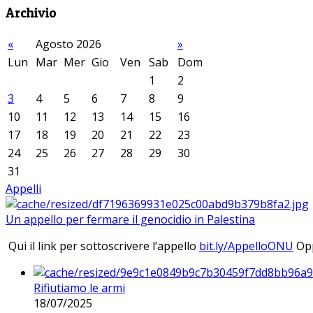
Archivio
«
Agosto 2026
»
Lun
Mar
Mer
Gio
Ven
Sab
Dom
1
2
3
4
5
6
7
8
9
10
11
12
13
14
15
16
17
18
19
20
21
22
23
24
25
26
27
28
29
30
31
Appelli
Un appello per fermare il genocidio in Palestina
Qui il link per sottoscrivere l’appello
bit.ly/AppelloONU
Opp
Rifiutiamo le armi
18/07/2025