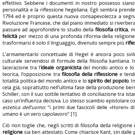
effettivo. Sebbene i documenti in nostro possesso siano p
personalità e la riflessione hegeliana. Egli sembra prend
1794 ed è proprio questa nuova consapevolezza a segnare
Rivoluzione Francese, che dal piano immediato si riverbera
passare ad approfondire lo studio della
filosofia critica
, m
felicità
per mezzo di una profonda riforma della religione,
trasformarsi è solo il linguaggio, divenuto sempre più
rifl
L’armamentario concettuale di Hegel è ancora poco svi
culturale servendosi di formule della filosofia kantiana.
lacerazione tra l’
ideale organicista
del mondo antico e l
teorica, l’opposizione tra
filosofia della riflessione
e tende
totalità politica del mondo antico e lo
spirito del popolo
. I
cela già, soprattutto nell’ultima fase della produzione ber
Schiller, con il suo sottile tentativo di conciliazione tra i
caso un’influenza decisiva. Lo stesso scambio epistolare c
estetica dell’uomo
: “i primi due fascicoli delle «Horen» 
umano è un vero capolavoro” [1].
Ciò non toglie che, negli scritti di filosofia della religi
religione
sia ben attestato. Come chiarisce Kant, sin dalle