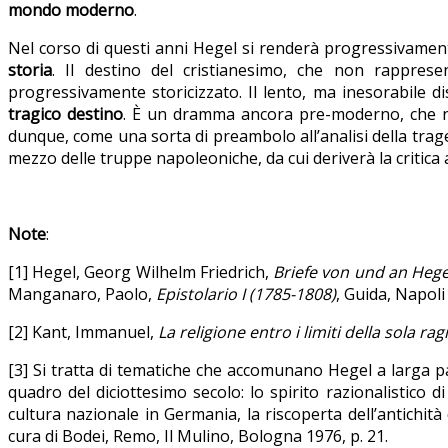
mondo moderno
.
Nel corso di questi anni Hegel si renderà progressivament
storia
. Il destino del cristianesimo, che non rappres
progressivamente storicizzato. Il lento, ma inesorabile 
tragico destino
. È un dramma ancora pre-moderno, che ne
dunque, come una sorta di preambolo all’analisi della trage
mezzo delle truppe napoleoniche, da cui deriverà la critica
Note
:
[1] Hegel, Georg Wilhelm Friedrich,
Briefe von und an Hege
Manganaro, Paolo,
Epistolario I
(1785-1808)
, Guida, Napoli
[2] Kant, Immanuel,
La religione entro i limiti della sola ra
[3] Si tratta di tematiche che accomunano Hegel a larga pa
quadro del diciottesimo secolo: lo spirito razionalistico d
cultura nazionale in Germania, la riscoperta dell’antichit
cura di Bodei, Remo, Il Mulino, Bologna 1976, p. 21.