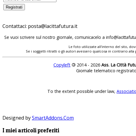
Contattaci:
posta@lacittafutura.it
Se vuoi scrivere sul nostro giornale, comunicacelo a
info@lacittafutur
Le foto utilizzate all'interno del sito, 
Se i soggetti ritratti o gli autori avessero qualcosa in contrario
Copyleft
©
2014 - 2026
Ass. La Città Fut
Giornale telematico registrat
To the extent possible under law,
Associati
Designed by
SmartAddons.Com
I miei articoli preferiti