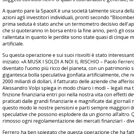
A quanto pare la SpaceX è una società talmente sicura dell
azioni agli investitori individuali, pronti secondo “Bloomberg”
prima seduta è stato anche un termometro decisivo dell'ap
che si quoteranno in borsa entro la fine anno, però gli oss
rallentata in quanto le perdite sono state quasi di cinque mil
artificiale.
Su questa operazione e sui suoi risvolti è stato interessant
iniziato: «A MUSK I SOLDI A NOI IL RISCHIO – Paolo Ferrer
diventato l’uomo più ricco del pianeta, con un patrimonio s
gigantesca bolla speculativa gonfiata artificialmente, che 
2000 miliardi di dollari, il fatturato delle aziende che afferi
Alessandro Volpi spiega in modo chiaro i modi – legali ma t
finzione finanziaria entri poi nella nostra vita con effetti d
praticati dalle grandi finanziarie e magnificate dai giornali
questo modo le nostre pensioni e parti sempre maggiori de
speculative che possono esplodere da un giorno all’altro. 
rimosso ogni regolamentazione dei mercati finanziari - diven
Ferrero ha ben spiegato che questa operazione che ha fatto