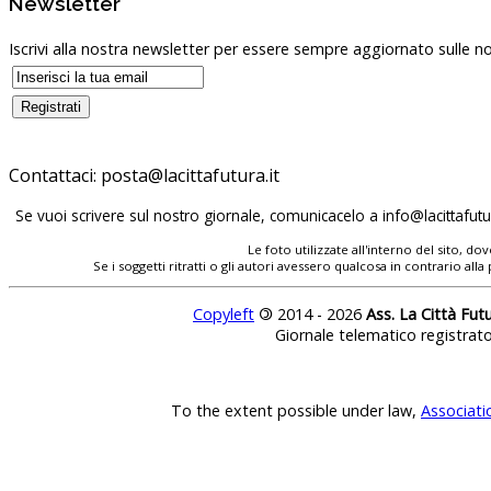
Newsletter
Iscrivi alla nostra newsletter per essere sempre aggiornato sulle no
Contattaci:
posta@lacittafutura.it
Se vuoi scrivere sul nostro giornale, comunicacelo a
info@lacittafutur
Le foto utilizzate all'interno del sito, 
Se i soggetti ritratti o gli autori avessero qualcosa in contrario
Copyleft
©
2014 - 2026
Ass. La Città Fut
Giornale telematico registrat
To the extent possible under law,
Associati