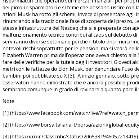
risparmiatori che operano sui mercati finanziari per propri
dei piccoli risparmiatori e si teme che possano uscire con la
azioni Musk ha rotto gli schemi, invece di presentare agli inv
rinunciando alla tradizionale fase di scoperta del prezzo.
stessa infrastruttura del Nasdaq che si è preparata con a
malfunzionamento tecnico contribuì al caos sul debutto di 
serviranno diverse settimane perché il titolo entri nei prin
notevoli rischi soprattutto per le pensioni ma si vedrà ne
Elizabeth Warren prima dell’operazione aveva chiesto alla
fare delle verifiche per la tutela degli investitori. Giovedì
metri con le fattezze do Elon Musk, per denunciare l'uso del
bambini poi pubblicate su X [3]. A inizio gennaio, sotto pre
osservatori hanno dimostrato che è ancora possibile produrre
sembrano comunque in grado di rovinare a quanto pare il tr
Note
[1] (https://www.facebook.com/watch/live/?ref=watch_pe
[2] (https://www.borsaitaliana.it/borsa/azioni/global-eq
[3] (https://x.com/classcnbc/status/2065381945052213419).