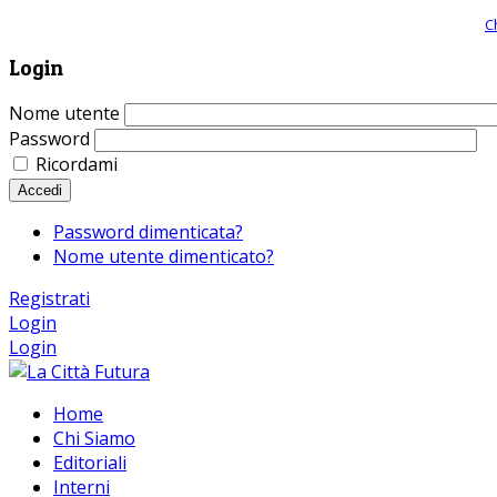
Giornale comunista online, libera informazione ed approfondimento |
C
Login
Nome utente
Password
Ricordami
Accedi
Password dimenticata?
Nome utente dimenticato?
Registrati
Login
Login
Home
Chi Siamo
Editoriali
Interni