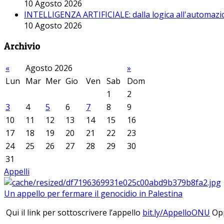
10 Agosto 2026
INTELLIGENZA ARTIFICIALE: dalla logica all'automazio
10 Agosto 2026
Archivio
«
Agosto 2026
»
Lun
Mar
Mer
Gio
Ven
Sab
Dom
1
2
3
4
5
6
7
8
9
10
11
12
13
14
15
16
17
18
19
20
21
22
23
24
25
26
27
28
29
30
31
Appelli
Un appello per fermare il genocidio in Palestina
Qui il link per sottoscrivere l’appello
bit.ly/AppelloONU
Opp