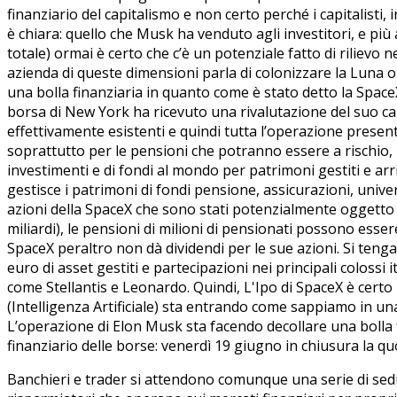
finanziario del capitalismo e non certo perché i capitalisti, 
è chiara: quello che Musk ha venduto agli investitori, e più 
totale) ormai è certo che c’è un potenziale fatto di rilievo
azienda di queste dimensioni parla di colonizzare la Luna o
una bolla finanziaria in quanto come è stato detto la SpaceX 
borsa di New York ha ricevuto una rivalutazione del suo capi
effettivamente esistenti e quindi tutta l’operazione presenta u
soprattutto per le pensioni che potranno essere a rischio, 
investimenti e di fondi al mondo per patrimoni gestiti e arri
gestisce i patrimoni di fondi pensione, assicurazioni, univer
azioni della SpaceX che sono stati potenzialmente oggetto di
miliardi), le pensioni di milioni di pensionati possono esse
SpaceX peraltro non dà dividendi per le sue azioni. Si tenga
euro di asset gestiti e partecipazioni nei principali colossi 
come Stellantis e Leonardo. Quindi, L'Ipo di SpaceX è cert
(Intelligenza Artificiale) sta entrando come sappiamo in un
L’operazione di Elon Musk sta facendo decollare una bolla fi
finanziario delle borse: venerdì 19 giugno in chiusura la q
Banchieri e trader si attendono comunque una serie di sedute