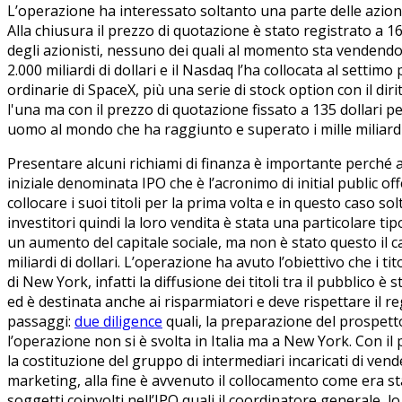
L’operazione ha interessato soltanto una parte delle azioni,
Alla chiusura il prezzo di quotazione è stato registrato a 1
degli azionisti, nessuno dei quali al momento sta vendendo ma
2.000 miliardi di dollari e il Nasdaq l’ha collocata al settim
ordinarie di SpaceX, più una serie di stock option con il dir
l'una ma con il prezzo di quotazione fissato a 135 dollari p
uomo al mondo che ha raggiunto e superato i mille miliardi
Presentare alcuni richiami di finanza è importante perché 
iniziale denominata IPO che è l’acronimo di initial public o
collocare i suoi titoli per la prima volta e in questo caso so
investitori quindi la loro vendita è stata una particolare tip
un aumento del capitale sociale, ma non è stato questo il ca
miliardi di dollari. L’operazione ha avuto l’obiettivo che i
di New York, infatti la diffusione dei titoli tra il pubblico 
ed è destinata anche ai risparmiatori e deve rispettare il 
passaggi:
due diligence
quali, la preparazione del prospett
l’operazione non si è svolta in Italia ma a New York. Con il
la costituzione del gruppo di intermediari incaricati di vend
marketing, alla fine è avvenuto il collocamento come era sta
soggetti coinvolti nell’IPO quali il coordinatore generale, lo