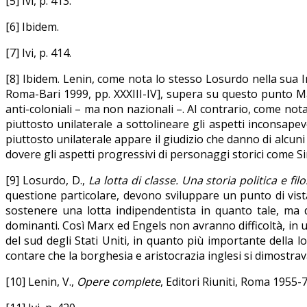
[5] Ivi, p. 413.
[6] Ibidem.
[7] Ivi, p. 414.
[8] Ibidem. Lenin, come nota lo stesso Losurdo nella sua 
Roma-Bari 1999, pp. XXXIII-IV], supera su questo punto M
anti-coloniali – ma non nazionali –. Al contrario, come no
piuttosto unilaterale a sottolineare gli aspetti inconsapevo
piuttosto unilaterale appare il giudizio che danno di alcuni 
dovere gli aspetti progressivi di personaggi storici come S
[9] Losurdo, D.,
La lotta di classe. Una storia politica e filo
questione particolare, devono sviluppare un punto di vista 
sostenere una lotta indipendentista in quanto tale, ma
dominanti. Così Marx ed Engels non avranno difficoltà, in un 
del sud degli Stati Uniti, in quanto più importante della l
contare che la borghesia e aristocrazia inglesi si dimostr
[10] Lenin, V.,
Opere complete
, Editori Riuniti, Roma 1955-70