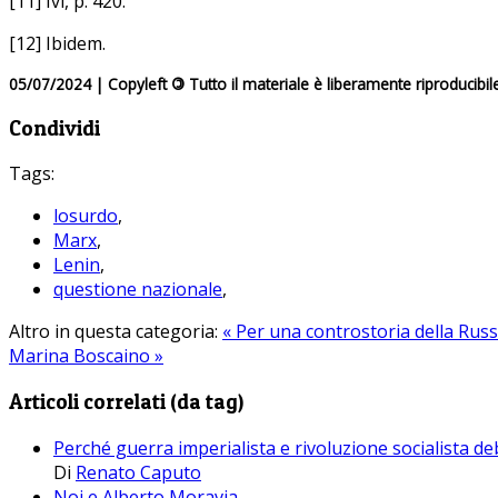
[11] Ivi, p. 420.
[12] Ibidem.
05/07/2024 | Copyleft
©
Tutto il materiale è liberamente riproducibil
Condividi
Tags:
losurdo
,
Marx
,
Lenin
,
questione nazionale
,
Altro in questa categoria:
« Per una controstoria della Ru
Marina Boscaino »
Articoli correlati (da tag)
Perché guerra imperialista e rivoluzione socialista d
Di
Renato Caputo
Noi e Alberto Moravia