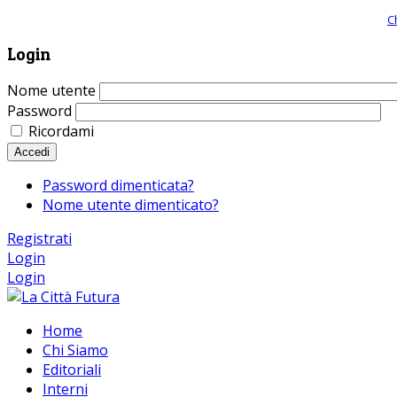
Giornale comunista online, libera informazione ed approfondimento |
C
Login
Nome utente
Password
Ricordami
Accedi
Password dimenticata?
Nome utente dimenticato?
Registrati
Login
Login
Home
Chi Siamo
Editoriali
Interni