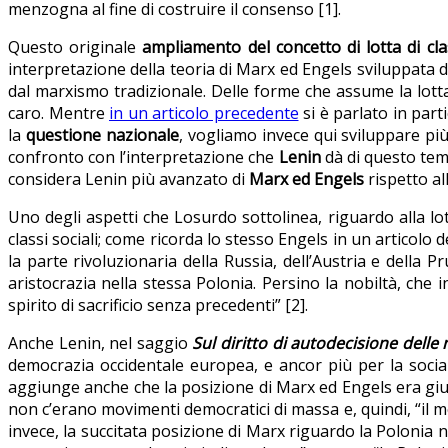
menzogna al fine di costruire il consenso [1].
Questo originale
ampliamento del concetto di lotta di cl
interpretazione della teoria di Marx ed Engels sviluppata 
dal marxismo tradizionale. Delle forme che assume la lotta
caro. Mentre
in un articolo precedente
si è parlato in part
la
questione nazionale
, vogliamo invece qui sviluppare più
confronto con l’interpretazione che
Lenin
dà di questo tema
considera Lenin più avanzato di
Marx ed Engels
rispetto al
Uno degli aspetti che Losurdo sottolinea, riguardo alla lo
classi sociali; come ricorda lo stesso Engels in un articol
la parte rivoluzionaria della Russia, dell’Austria e della 
aristocrazia nella stessa Polonia. Persino la nobiltà, che
spirito di sacrificio senza precedenti” [2].
Anche Lenin, nel saggio
Sul diritto di autodecisione delle 
democrazia occidentale europea, e ancor più per la sociald
aggiunge anche che la posizione di Marx ed Engels era giu
non c’erano movimenti democratici di massa e, quindi, “il 
invece, la succitata posizione di Marx riguardo la Polonia 