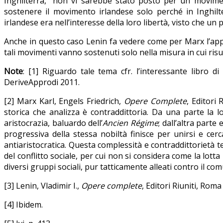
Inghilterra, “non vi sarebbe stato posto per un moviment
sostenere il movimento irlandese solo perché in Inghil
irlandese era nell’interesse della loro libertà, visto che u
Anche in questo caso Lenin fa vedere come per Marx l’ap
tali movimenti vanno sostenuti solo nella misura in cui ris
Note
: [1] Riguardo tale tema cfr. l’interessante libro d
DeriveApprodi 2011.
[2] Marx Karl, Engels Friedrich,
Opere Complete
, Editori
storica che analizza è contraddittoria. Da una parte la lo
aristocrazia, baluardo dell’
Ancien Régime
; dall’altra par
progressiva della stessa nobiltà finisce per unirsi e c
antiaristocratica. Questa complessità e contraddittorietà t
del conflitto sociale, per cui non si considera come la lot
diversi gruppi sociali, pur tatticamente alleati contro il c
[3] Lenin,
Vladimir I.,
Opere complete
, Editori Riuniti, Roma
[4] Ibidem.