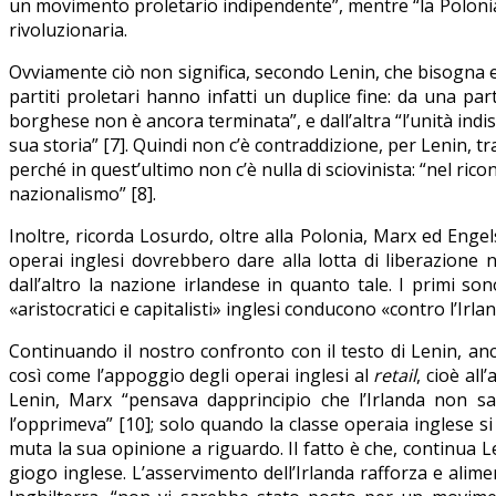
un movimento proletario indipendente”, mentre “la Polonia 
rivoluzionaria.
Ovviamente ciò non significa, secondo Lenin, che bisogna esse
partiti proletari hanno infatti un duplice fine: da una par
borghese non è ancora terminata”, e dall’altra “l’unità indisso
sua storia” [7]. Quindi non c’è contraddizione, per Lenin, tr
perché in quest’ultimo non c’è nulla di sciovinista: “nel ri
nazionalismo” [8].
Inoltre, ricorda Losurdo, oltre alla Polonia, Marx ed Engel
operai inglesi dovrebbero dare alla lotta di liberazione
dall’altro la nazione irlandese in quanto tale. I primi s
«aristocratici e capitalisti» inglesi conducono «contro l’Irl
Continuando il nostro confronto con il testo di Lenin, anc
così come l’appoggio degli operai inglesi al
retail
, cioè all
Lenin, Marx “pensava dapprincipio che l’Irlanda non 
l’opprimeva” [10]; solo quando la classe operaia inglese si
muta la sua opinione a riguardo. Il fatto è che, continua Le
giogo inglese. L’asservimento dell’Irlanda rafforza e alimen