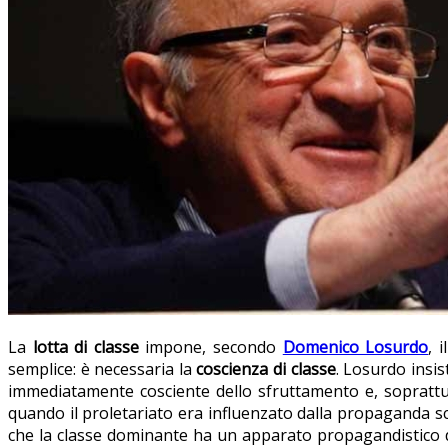
La
lotta di classe
impone, secondo
Domenico Losurdo
, 
semplice: è necessaria la
coscienza di classe
. Losurdo insis
immediatamente cosciente dello sfruttamento e, soprattut
quando il proletariato era influenzato dalla propaganda scio
che la classe dominante ha un apparato propagandistico de