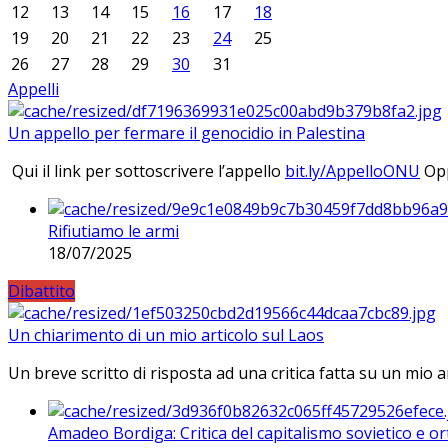
12
13
14
15
16
17
18
19
20
21
22
23
24
25
26
27
28
29
30
31
Appelli
Un appello per fermare il genocidio in Palestina
Qui il link per sottoscrivere l’appello
bit.ly/AppelloONU
Opp
Rifiutiamo le armi
18/07/2025
Dibattito
Un chiarimento di un mio articolo sul Laos
Un breve scritto di risposta ad una critica fatta su un mio a
Amadeo Bordiga: Critica del capitalismo sovietico e or