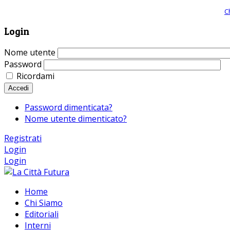
Giornale comunista online, libera informazione ed approfondimento |
C
Login
Nome utente
Password
Ricordami
Accedi
Password dimenticata?
Nome utente dimenticato?
Registrati
Login
Login
Home
Chi Siamo
Editoriali
Interni