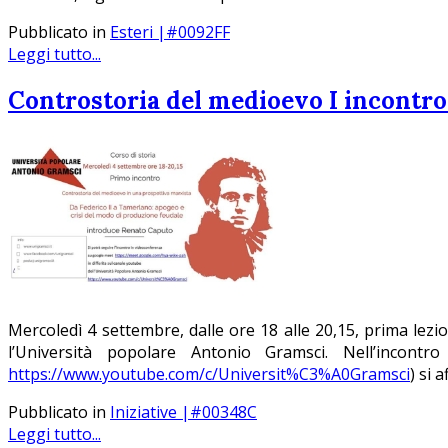
Pubblicato in
Esteri |#0092FF
Leggi tutto...
Controstoria del medioevo I incontro:
Mercoledì 4 settembre, dalle ore 18 alle 20,15, prima lezion
l’Università popolare Antonio Gramsci. Nell’incont
https://www.youtube.com/c/Universit%C3%A0Gramsci
) si 
Pubblicato in
Iniziative |#00348C
Leggi tutto...