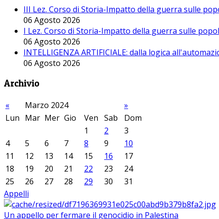
III Lez. Corso di Storia-Impatto della guerra sulle po
06 Agosto 2026
I Lez. Corso di Storia-Impatto della guerra sulle pop
06 Agosto 2026
INTELLIGENZA ARTIFICIALE: dalla logica all'automazio
06 Agosto 2026
Archivio
«
Marzo 2024
»
Lun
Mar
Mer
Gio
Ven
Sab
Dom
1
2
3
4
5
6
7
8
9
10
11
12
13
14
15
16
17
18
19
20
21
22
23
24
25
26
27
28
29
30
31
Appelli
Un appello per fermare il genocidio in Palestina