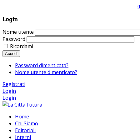
Giornale comunista online, libera informazione ed approfondimento |
C
Login
Nome utente
Password
Ricordami
Accedi
Password dimenticata?
Nome utente dimenticato?
Registrati
Login
Login
Home
Chi Siamo
Editoriali
Interni